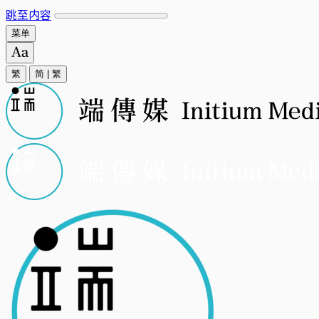
跳至内容
菜单
繁
简
|
繁