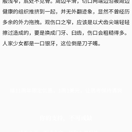
般浅窄，底处不见骨。周边平滑，切口两端边沿被周边
健康的组织推挤到一起，并无外翻迹象，显然不曾经历
多余的外力拖拽。观伤口之窄，应该是以犬齿尖端轻轻
擦过造成的，要是换成门牙、臼齿，伤口会粗糙得多。
人家少女都是一口银牙，这位倒是刀子嘴。
端11周年限定优惠，1周1美元，让思考保持清爽
你的支持，不可或缺