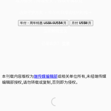
成为会员，阅读全文，领取专属权益
选择守护方案 + 华尔街日报或纽约时报
年付・周年特惠
US$6.5
US$4
/月
月付
US$8
/月
立即解锁全文
已是会员？
登录
本刊载内容版权为
端传媒编辑部
或相关单位所有,未经端传媒
编辑部授权,请勿转载或复制,否则即为侵权。