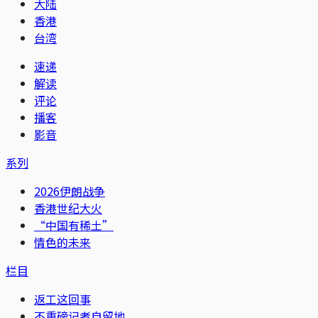
大陆
香港
台湾
速递
解读
评论
播客
影音
系列
2026伊朗战争
香港世纪大火
“中国有稀土”
情色的未来
栏目
返工这回事
不重磅记者自留地