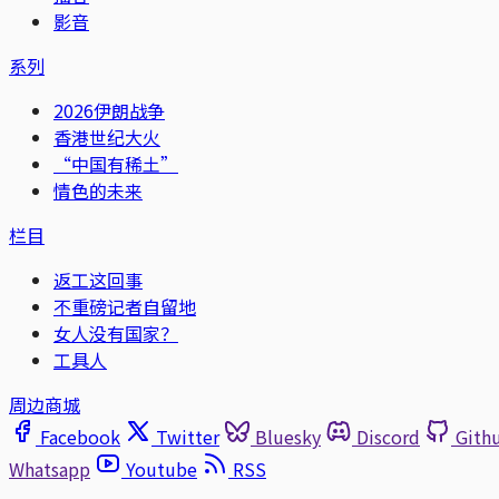
影音
系列
2026伊朗战争
香港世纪大火
“中国有稀土”
情色的未来
栏目
返工这回事
不重磅记者自留地
女人没有国家？
工具人
周边商城
Facebook
Twitter
Bluesky
Discord
Gith
Whatsapp
Youtube
RSS