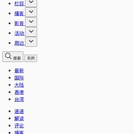
栏目
播客
影音
活动
周边
搜索
关闭
最新
国际
大陆
香港
台湾
速递
解读
评论
播客