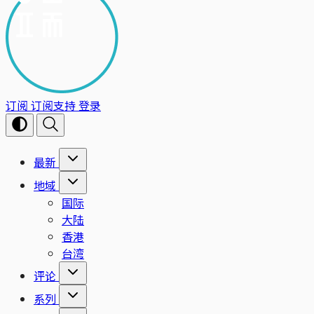
订阅
订阅支持
登录
最新
地域
国际
大陆
香港
台湾
评论
系列