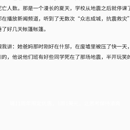
死亡人数。那是一个漫长的夏天，学校从地震之后就停课
都在播放新闻频道，听到了无数次“众志成城，抗震救灾
睡了好几天帐篷帐篷。
跟我讲：她爸妈那时刚好在什邡，在废墟里被压了快一天
川的，他说他们班有好些同学死在了那场地震，半开玩笑
端11周年限定优惠，1周1美元，让思考保持清爽