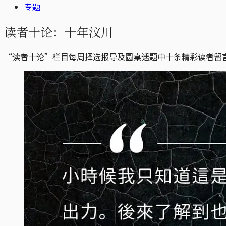
专题
读者十论：十年汶川
“读者十论”栏目每周择选报导及圆桌话题中十条精彩读者留