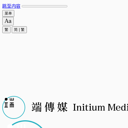
跳至内容
菜单
繁
简
|
繁