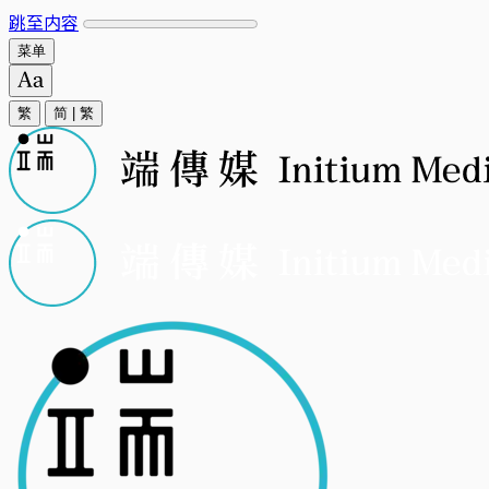
跳至内容
菜单
繁
简
|
繁