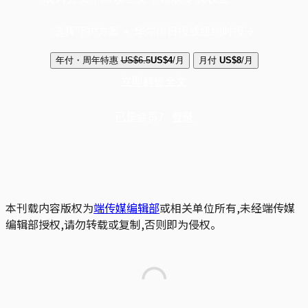
选择守护方案 + 华尔街日报或纽约时报
年付・周年特惠
US$6.5
US$4
/月
月付
US$8
/月
立即解锁全文
已是会员？
登录
本刊载内容版权为
端传媒编辑部
或相关单位所有,未经端传媒
编辑部授权,请勿转载或复制,否则即为侵权。