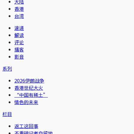
大陆
香港
台湾
速递
解读
评论
播客
影音
系列
2026伊朗战争
香港世纪大火
“中国有稀土”
情色的未来
栏目
返工这回事
不重磅记者自留地