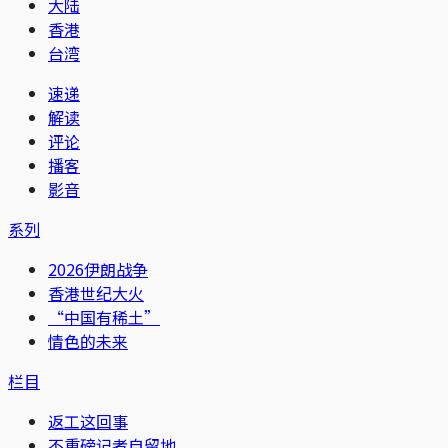
大陆
香港
台湾
速递
解读
评论
播客
影音
系列
2026伊朗战争
香港世纪大火
“中国有稀土”
情色的未来
栏目
返工这回事
不重磅记者自留地