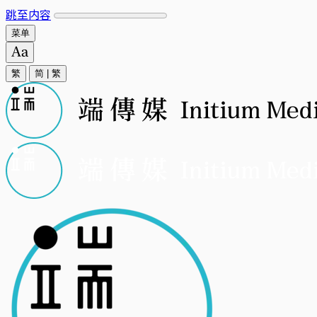
跳至内容
菜单
繁
简
|
繁