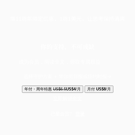
端11周年限定优惠，1周1美元，让思考保持清爽
你的支持，不可或缺
成为会员，阅读全文，领取专属权益
选择守护方案 + 华尔街日报或纽约时报
年付・周年特惠
US$6.5
US$4
/月
月付
US$8
/月
立即解锁全文
已是会员？
登录