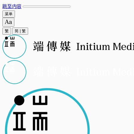
跳至内容
菜单
繁
简
|
繁