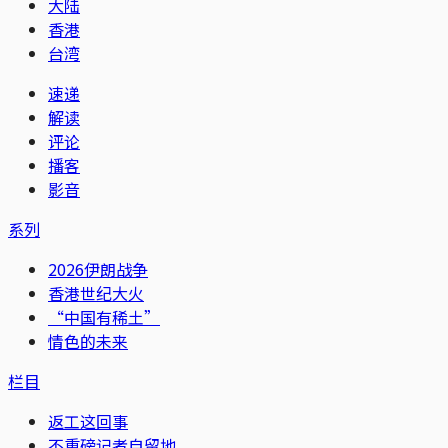
大陆
香港
台湾
速递
解读
评论
播客
影音
系列
2026伊朗战争
香港世纪大火
“中国有稀土”
情色的未来
栏目
返工这回事
不重磅记者自留地