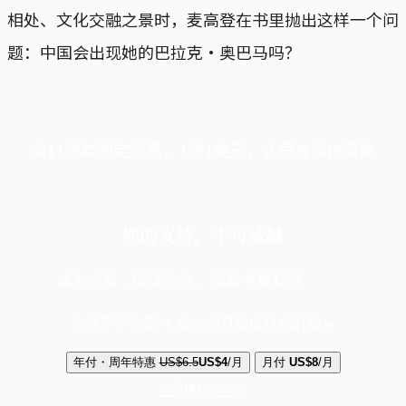
相处、文化交融之景时，麦高登在书里抛出这样一个问
题：中国会出现她的巴拉克·奥巴马吗？
端11周年限定优惠，1周1美元，让思考保持清爽
你的支持，不可或缺
成为会员，阅读全文，领取专属权益
选择守护方案 + 华尔街日报或纽约时报
年付・周年特惠
US$6.5
US$4
/月
月付
US$8
/月
立即解锁全文