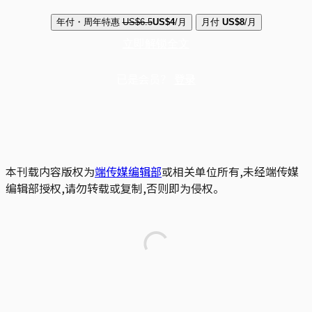
年付・周年特惠
US$6.5
US$4
/月
月付
US$8
/月
立即解锁全文
已是会员？
登录
本刊载内容版权为
端传媒编辑部
或相关单位所有,未经端传媒
编辑部授权,请勿转载或复制,否则即为侵权。