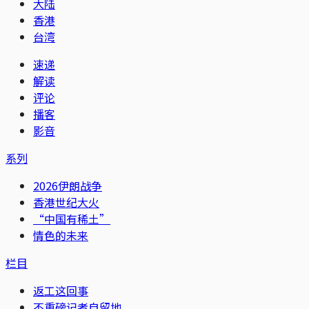
大陆
香港
台湾
速递
解读
评论
播客
影音
系列
2026伊朗战争
香港世纪大火
“中国有稀土”
情色的未来
栏目
返工这回事
不重磅记者自留地