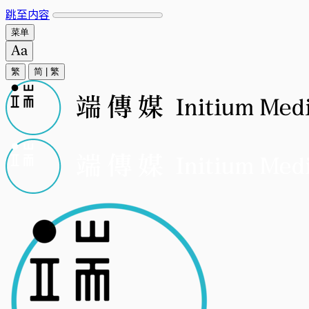
跳至内容
菜单
繁
简
|
繁