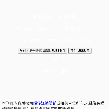
你的支持，不可或缺
成为会员，阅读全文，领取专属权益
选择守护方案 + 华尔街日报或纽约时报
年付・周年特惠
US$6.5
US$4
/月
月付
US$8
/月
立即解锁全文
已是会员？
登录
本刊载内容版权为
端传媒编辑部
或相关单位所有,未经端传媒
编辑部授权,请勿转载或复制,否则即为侵权。