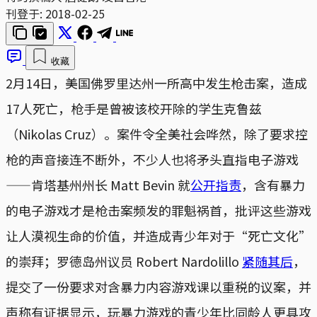
刊登于:
2018-02-25
收藏
2月14日，美国佛罗里达州一所高中发生枪击案，造成
17人死亡，枪手是曾被该校开除的学生克鲁兹
（Nikolas Cruz）。案件令全美社会哗然，除了要求控
枪的声音接连不断外，不少人也将矛头直指电子游戏
——肯塔基州州长 Matt Bevin 就
公开指责
，含有暴力
的电子游戏才是枪击案频发的罪魁祸首，批评这些游戏
让人漠视生命的价值，并造成青少年对于“死亡文化”
的崇拜；罗德岛州议员 Robert Nardolillo
紧随其后
，
提交了一份要求对含暴力内容游戏课以重税的议案，并
声称有证据显示，玩暴力游戏的青少年比同龄人更具攻