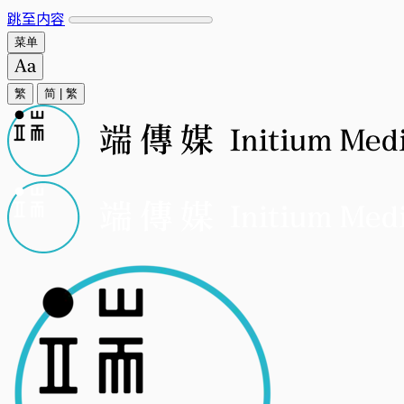
跳至内容
菜单
繁
简
|
繁