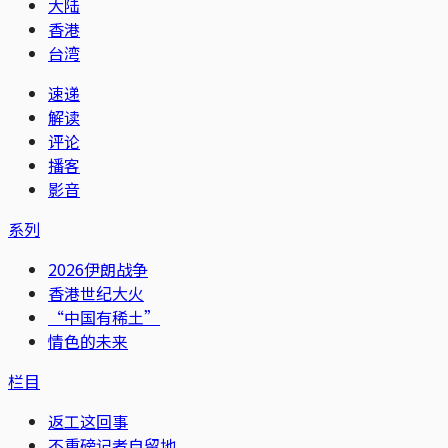
大陆
香港
台湾
速递
解读
评论
播客
影音
系列
2026伊朗战争
香港世纪大火
“中国有稀土”
情色的未来
栏目
返工这回事
不重磅记者自留地