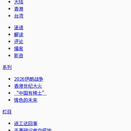
大陆
香港
台湾
速递
解读
评论
播客
影音
系列
2026伊朗战争
香港世纪大火
“中国有稀土”
情色的未来
栏目
返工这回事
不重磅记者自留地