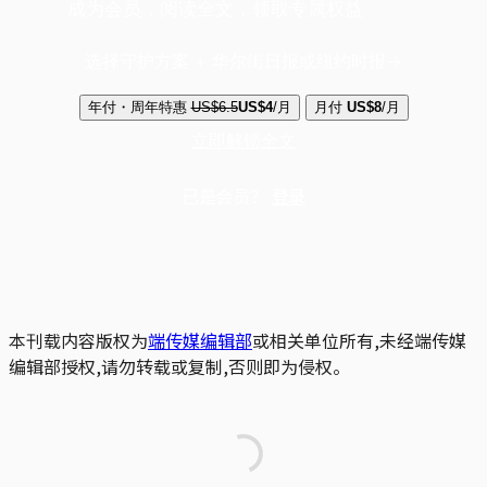
成为会员，阅读全文，领取专属权益
选择守护方案 + 华尔街日报或纽约时报
年付・周年特惠
US$6.5
US$4
/月
月付
US$8
/月
立即解锁全文
已是会员？
登录
本刊载内容版权为
端传媒编辑部
或相关单位所有,未经端传媒
编辑部授权,请勿转载或复制,否则即为侵权。