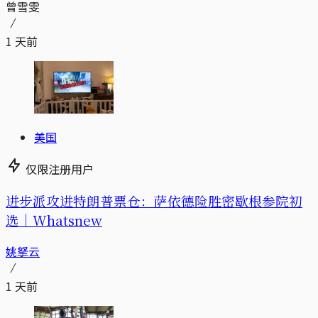
曾雪雯
1 天前
美国
仅限注册用户
进步派攻进特朗普票仓：萨依德险胜密歇根参院初
选｜Whatsnew
姚拏云
1 天前