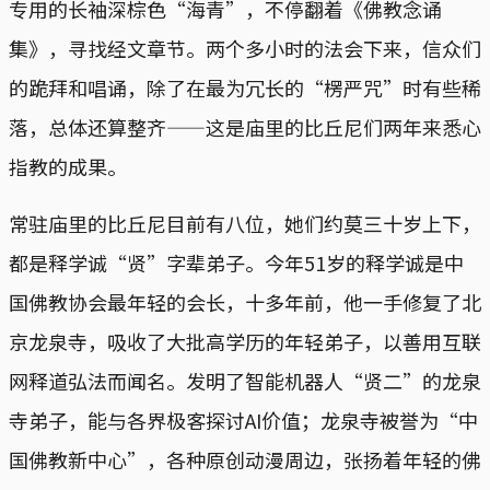
专用的长袖深棕色“海青”，不停翻着《佛教念诵
集》，寻找经文章节。两个多小时的法会下来，信众们
的跪拜和唱诵，除了在最为冗长的“楞严咒”时有些稀
落，总体还算整齐——这是庙里的比丘尼们两年来悉心
指教的成果。
常驻庙里的比丘尼目前有八位，她们约莫三十岁上下，
都是释学诚“贤”字辈弟子。今年51岁的释学诚是中
国佛教协会最年轻的会长，十多年前，他一手修复了北
京龙泉寺，吸收了大批高学历的年轻弟子，以善用互联
网释道弘法而闻名。发明了智能机器人“贤二”的龙泉
寺弟子，能与各界极客探讨AI价值；龙泉寺被誉为“中
国佛教新中心”，各种原创动漫周边，张扬着年轻的佛