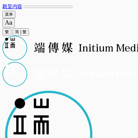
跳至内容
菜单
繁
简
|
繁