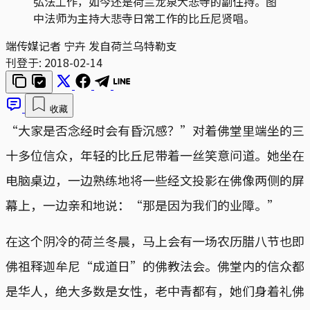
弘法工作，如今还是荷兰龙泉大悲寺的副住持。图
中法师为主持大悲寺日常工作的比丘尼贤唱。
端传媒记者 宁卉 发自荷兰乌特勒支
刊登于:
2018-02-14
收藏
“大家是否念经时会有昏沉感？”对着佛堂里端坐的三
十多位信众，年轻的比丘尼带着一丝笑意问道。她坐在
电脑桌边，一边熟练地将一些经文投影在佛像两侧的屏
幕上，一边亲和地说：“那是因为我们的业障。”
在这个阴冷的荷兰冬晨，马上会有一场农历腊八节也即
佛祖释迦牟尼“成道日”的佛教法会。佛堂内的信众都
是华人，绝大多数是女性，老中青都有，她们身着礼佛