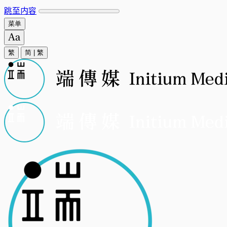
跳至内容
菜单
繁
简
|
繁