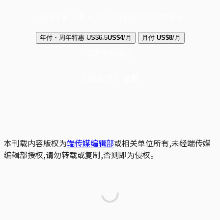
选择守护方案 + 华尔街日报或纽约时报
年付・周年特惠
US$6.5
US$4
/月
月付
US$8
/月
立即解锁全文
已是会员？
登录
本刊载内容版权为
端传媒编辑部
或相关单位所有,未经端传媒
编辑部授权,请勿转载或复制,否则即为侵权。