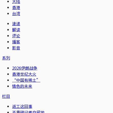
大陆
香港
台湾
速递
解读
评论
播客
影音
系列
2026伊朗战争
香港世纪大火
“中国有稀土”
情色的未来
栏目
返工这回事
不重磅记者自留地