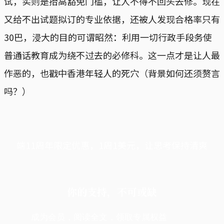
试，实则是抬高豁免门槛，让人不得不回头去修。现在
又给不出试题拟订的专业依据，还被人发现合格率只有
30巴，浸大的目的可谓昭然：利用一切行政手段务使
普通话教育成为绕不过去的必修科。这一点才是让人最
作恶的，也戳中香港年轻人的死穴（背景如何还须赘言
吗？）
端11周年限定优惠，1周1美元，让思考保持清爽
你的支持，不可或缺
成为会员，阅读全文，领取专属权益