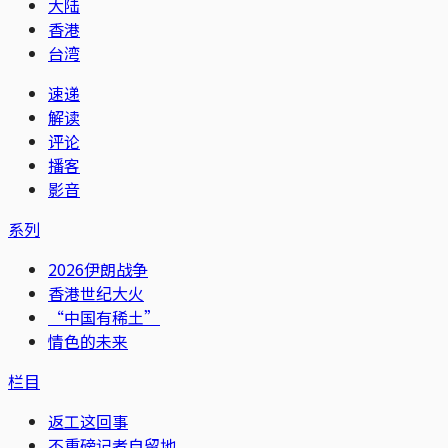
大陆
香港
台湾
速递
解读
评论
播客
影音
系列
2026伊朗战争
香港世纪大火
“中国有稀土”
情色的未来
栏目
返工这回事
不重磅记者自留地