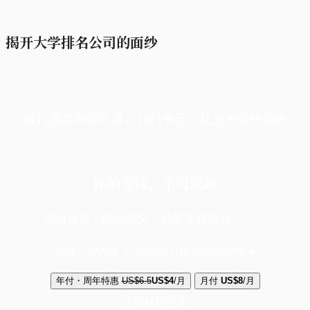
揭开大学排名公司的面纱
端11周年限定优惠，1周1美元，让思考保持清爽
你的支持，不可或缺
成为会员，阅读全文，领取专属权益
选择守护方案 + 华尔街日报或纽约时报
年付・周年特惠
US$6.5
US$4
/月
月付
US$8
/月
立即解锁全文