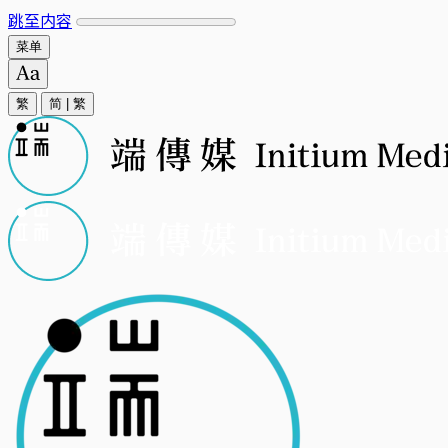
跳至内容
菜单
繁
简
|
繁