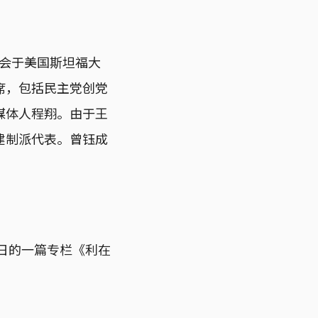
讨会于美国斯坦福大
席，包括民主党创党
媒体人程翔。由于王
建制派代表。曾钰成
3日的一篇专栏《利在