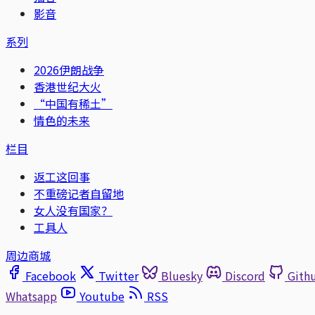
影音
系列
2026伊朗战争
香港世纪大火
“中国有稀土”
情色的未来
栏目
返工这回事
不重磅记者自留地
女人没有国家？
工具人
周边商城
Facebook
Twitter
Bluesky
Discord
Gith
Whatsapp
Youtube
RSS