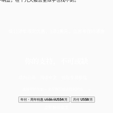
端11周年限定优惠，1周1美元，让思考保持清爽
你的支持，不可或缺
成为会员，阅读全文，领取专属权益
选择守护方案 + 华尔街日报或纽约时报
年付・周年特惠
US$6.5
US$4
/月
月付
US$8
/月
立即解锁全文