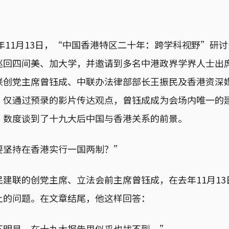
7年11月13日，“中国香港特区二十年：跨学科视野”研
巡回四间美、加大学，并邀请到多名中港政界学界人士出
联创党主席曾钰成、中联办法律部部长王振民及香港资深
，仅通过预录的影片传达观点，曾钰成成为会场内唯一的
，数度谈到了十九大后中国与香港关系的前景。
要坚持在香港实行一国两制？”
建联的创党主席、立法会前主席曾钰成，在去年11月1
上的问题。在文章结尾，他这样回答：
不明显，在十九大报告里似乎也找不到。”