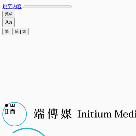
跳至内容
菜单
繁
简
|
繁