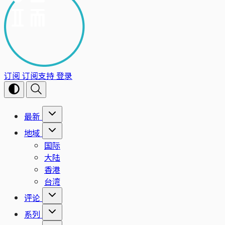
订阅
订阅支持
登录
最新
地域
国际
大陆
香港
台湾
评论
系列