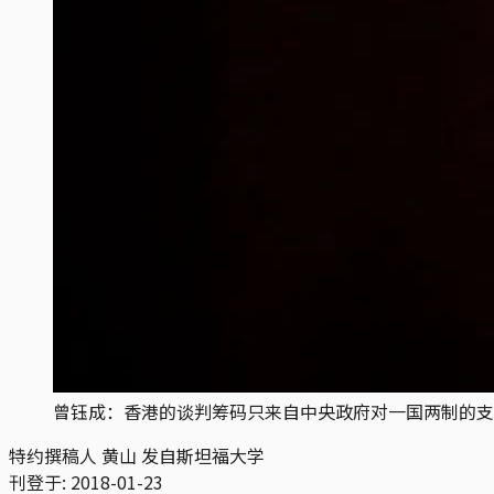
曾钰成：香港的谈判筹码只来自中央政府对一国两制的支
特约撰稿人 黄山 发自斯坦福大学
刊登于:
2018-01-23