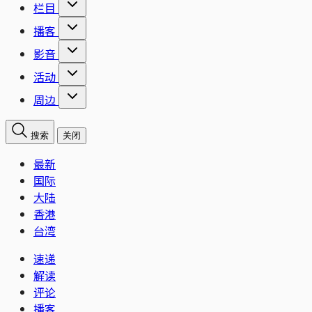
栏目
播客
影音
活动
周边
搜索
关闭
最新
国际
大陆
香港
台湾
速递
解读
评论
播客