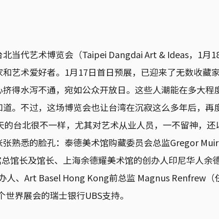
艺术博览会（Taipei Dangdai Art & Ideas，1月
家和艺术爱好者。1月17日首日预展，已迎来了无数收藏
心挤得水泻不通，宛如公众开放日。这些人潮能在多大程
知道。不过，这场博览会也让台湾在沉寂这么多年后，再
几天的台北很不一样，尤其对艺术从业人员，一不留神，还
熟悉的脸孔：泰德美术馆购藏委员会总监Gregor Muir与
术馆总馆长及馆长、上海余德耀美术馆的创办人印尼华人余
创办人、Art Basel Hong Kong前总监 Magnus Renf
l 三个世界展会的瑞士银行UBS支持。