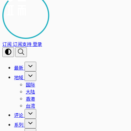
订阅
订阅支持
登录
最新
地域
国际
大陆
香港
台湾
评论
系列