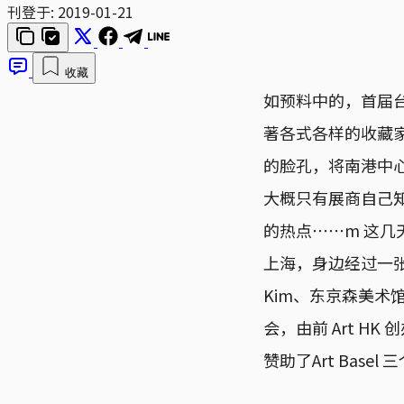
刊登于:
2019-01-21
收藏
如预料中的，首届台北当代
著各式各样的收藏
的脸孔，将南港中
大概只有展商自己
的热点⋯⋯m 这
上海，身边经过一张张
Kim、东京森美
会，由前 Art HK 
赞助了Art Base