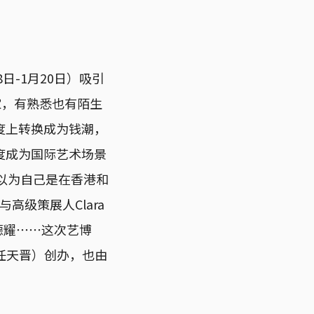
18日-1月20日）吸引
家，有熟悉也有陌生
度上转换成为钱潮，
度成为国际艺术场景
以为自己是在香港和
高级策展人Clara
德耀⋯⋯这次艺博
rew（任天晋）创办，也由