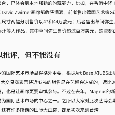
台，已体会到本地强劲的购藏能力。比如，在香港中环 H Q
rth和David Zwirner画廊都收获满满。前者售出德国艺术家Gün
尺寸两幅分别售价以47和44万欧元；后者售出草间弥生、Wo
eo Rauch等人作品，其中草间弥生售价超过百万美元，这
以批评，但不能没有
国际艺术市场显得格外重要，根据Art Basel和UBS出版的
8》，艺术交易商表示将近42%的销售是在艺博会达成的，远比2
，也是让画廊更要审慎参与。不过在去年，Magnus的
成为国际艺术市场的中心之一。之所以大家对此次艺博会
，还有许多所谓的国际大画廊，都是初次来到台湾。