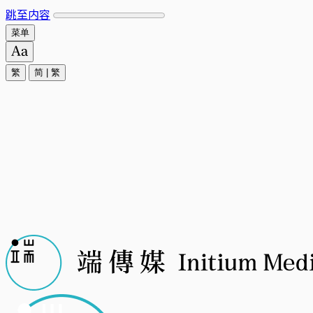
跳至内容
菜单
繁
简
|
繁