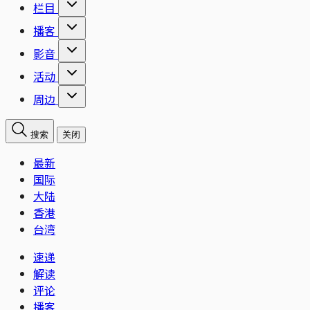
栏目
播客
影音
活动
周边
搜索
关闭
最新
国际
大陆
香港
台湾
速递
解读
评论
播客