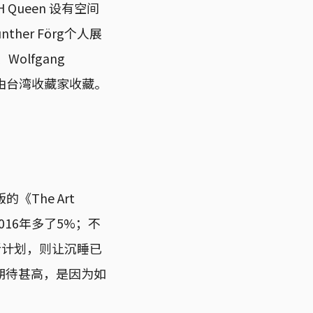
ueen 设有空间
ther Förg个人展
lfgang
些都由台湾收藏家收藏。
《The Art
016年多了5%；不
新计划，则让沉睡已
期待甚高，是因为如