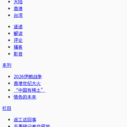
大陆
香港
台湾
速递
解读
评论
播客
影音
系列
2026伊朗战争
香港世纪大火
“中国有稀土”
情色的未来
栏目
返工这回事
不重磅记者自留地