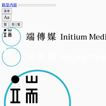
跳至内容
菜单
繁
简
|
繁