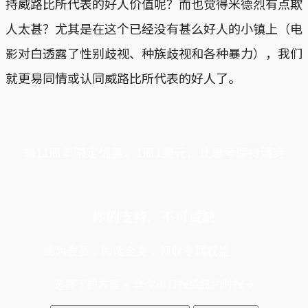
持威路比所代表的好人价值呢？而也觉得米德烈有点欺
人太甚？尤其是在这个已经没有甚么好人的小镇上（电
影对白透露了性别歧视、种族歧视和各种暴力），我们
就更易同情或认同威路比所代表的好人了。
端11周年限定优惠，1周1美元，让思考保持清爽
你的支持，不可或缺
成为会员，阅读全文，领取专属权益
选择守护方案 + 华尔街日报或纽约时报