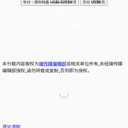
年付・周年特惠
US$6.5
US$4
/月
月付
US$8
/月
立即解锁全文
已是会员？
登录
本刊载内容版权为
端传媒编辑部
或相关单位所有,未经端传媒
编辑部授权,请勿转载或复制,否则即为侵权。
评论须知