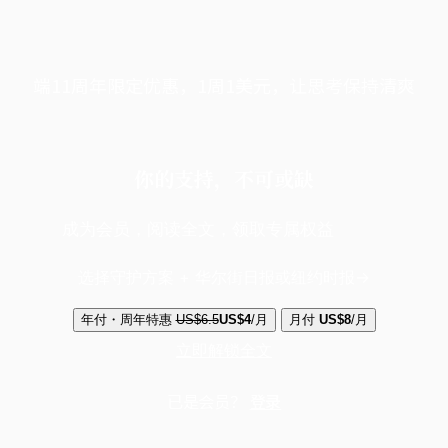
端11周年限定优惠，1周1美元，让思考保持清爽
你的支持，不可或缺
成为会员，阅读全文，领取专属权益
选择守护方案 + 华尔街日报或纽约时报
年付・周年特惠
US$6.5
US$4
/月
月付
US$8
/月
立即解锁全文
已是会员？
登录