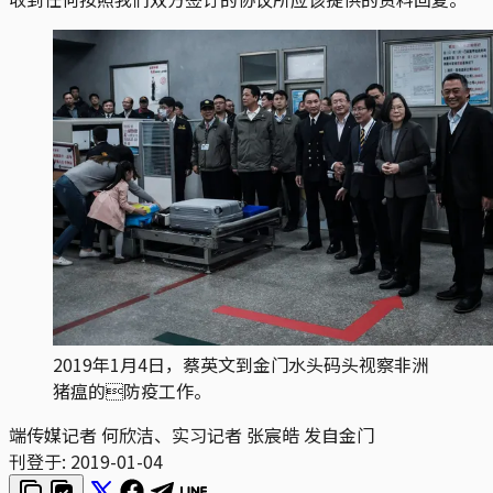
2019年1月4日，蔡英文到金门水头码头视察非洲
猪瘟的防疫工作。
端传媒记者 何欣洁、实习记者 张宸皓 发自金门
刊登于:
2019-01-04