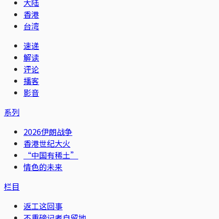
大陆
香港
台湾
速递
解读
评论
播客
影音
系列
2026伊朗战争
香港世纪大火
“中国有稀土”
情色的未来
栏目
返工这回事
不重磅记者自留地