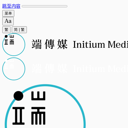
跳至内容
菜单
繁
简
|
繁