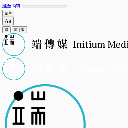
跳至内容
菜单
繁
简
|
繁