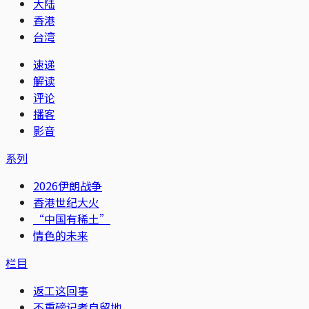
大陆
香港
台湾
速递
解读
评论
播客
影音
系列
2026伊朗战争
香港世纪大火
“中国有稀土”
情色的未来
栏目
返工这回事
不重磅记者自留地