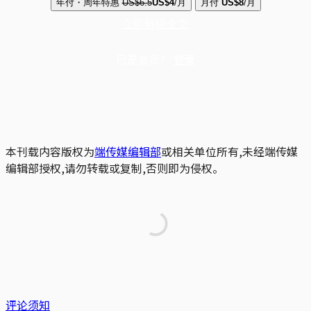
年付・周年特惠
US$6.5
US$4
/月
月付
US$8
/月
立即解锁全文
已是会员？
登录
本刊载内容版权为
端传媒编辑部
或相关单位所有,未经端传媒
编辑部授权,请勿转载或复制,否则即为侵权。
评论须知