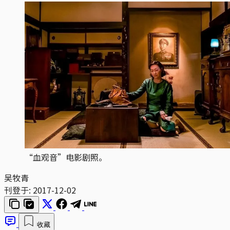
“血观音”电影剧照。
吴牧青
刊登于:
2017-12-02
收藏