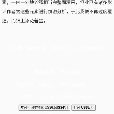
素，一内一外地诠释相当完整而精采，但业已有诸多影
评作者为这些元素进行缜密分析，于此我便不再过度覆
述，而锦上添花着墨。
端11周年限定优惠，1周1美元，让思考保持清爽
你的支持，不可或缺
成为会员，阅读全文，领取专属权益
选择守护方案 + 华尔街日报或纽约时报
年付・周年特惠
US$6.5
US$4
/月
月付
US$8
/月