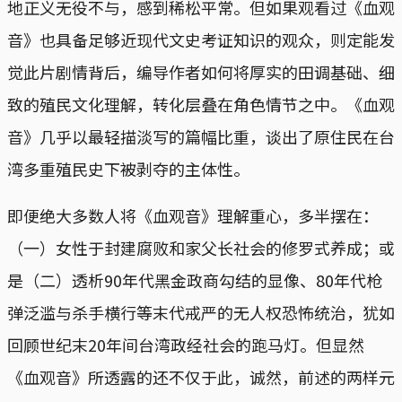
地正义无役不与，感到稀松平常。但如果观看过《血观
音》也具备足够近现代文史考证知识的观众，则定能发
觉此片剧情背后，编导作者如何将厚实的田调基础、细
致的殖民文化理解，转化层叠在角色情节之中。《血观
音》几乎以最轻描淡写的篇幅比重，谈出了原住民在台
湾多重殖民史下被剥夺的主体性。
即便绝大多数人将《血观音》理解重心，多半摆在：
（一）女性于封建腐败和家父长社会的修罗式养成；或
是（二）透析90年代黑金政商勾结的显像、80年代枪
弹泛滥与杀手横行等末代戒严的无人权恐怖统治，犹如
回顾世纪末20年间台湾政经社会的跑马灯。但显然
《血观音》所透露的还不仅于此，诚然，前述的两样元