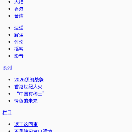
大陆
香港
台湾
速递
解读
评论
播客
影音
系列
2026伊朗战争
香港世纪大火
“中国有稀土”
情色的未来
栏目
返工这回事
不重磅记者自留地