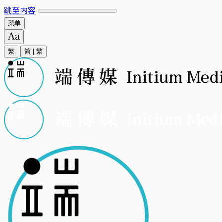
跳至内容
菜单
繁
简
|
繁