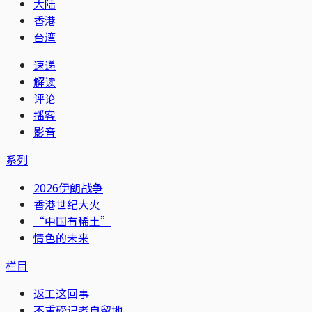
大陆
香港
台湾
速递
解读
评论
播客
影音
系列
2026伊朗战争
香港世纪大火
“中国有稀土”
情色的未来
栏目
返工这回事
不重磅记者自留地