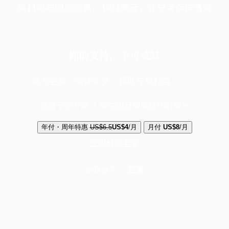
端11周年限定优惠，1周1美元，让思考保持清爽
你的支持，不可或缺
成为会员，阅读全文，领取专属权益
选择守护方案 + 华尔街日报或纽约时报
年付・周年特惠
US$6.5
US$4
/月
月付
US$8
/月
立即解锁全文
已是会员？
登录