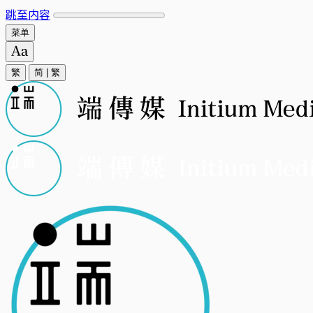
跳至内容
菜单
繁
简
|
繁