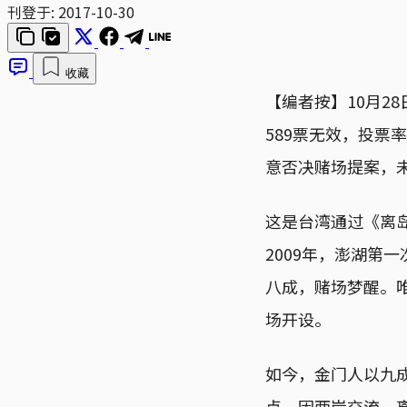
刊登于:
2017-10-30
收藏
【编者按】10月2
589票无效，投票
意否决赌场提案，
这是台湾通过《离
2009年，澎湖第
八成，赌场梦醒。唯
场开设。
如今，金门人以九
点，因两岸交流、