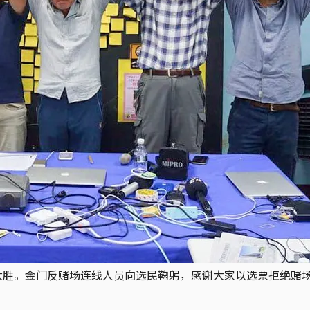
方大胜。金门反赌场连线人员向选民鞠躬，感谢大家以选票拒绝赌