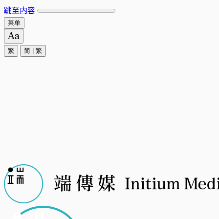
跳至内容
菜单
繁
简
|
繁