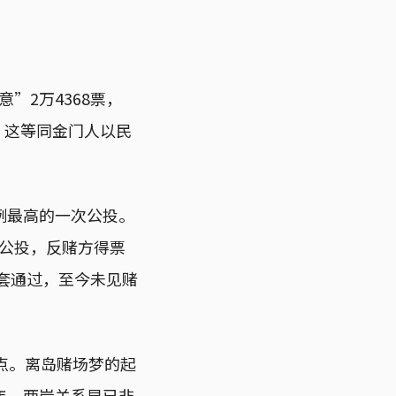
”2万4368票，
，这等同金门人以民
例最高的一次公投。
场公投，反赌方得票
配套通过，至今未见赌
点。离岛赌场梦的起
年，两岸关系早已非