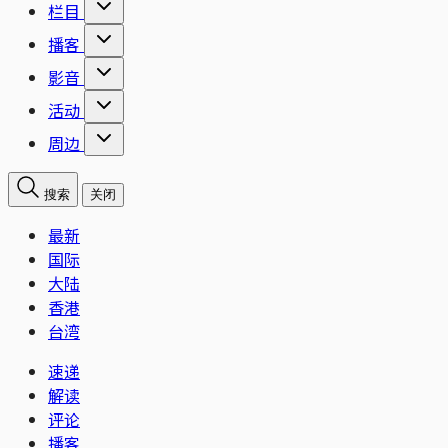
栏目
播客
影音
活动
周边
搜索
关闭
最新
国际
大陆
香港
台湾
速递
解读
评论
播客