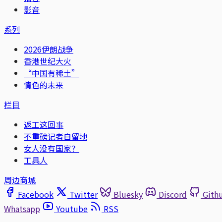
影音
系列
2026伊朗战争
香港世纪大火
“中国有稀土”
情色的未来
栏目
返工这回事
不重磅记者自留地
女人没有国家？
工具人
周边商城
Facebook
Twitter
Bluesky
Discord
Gith
Whatsapp
Youtube
RSS