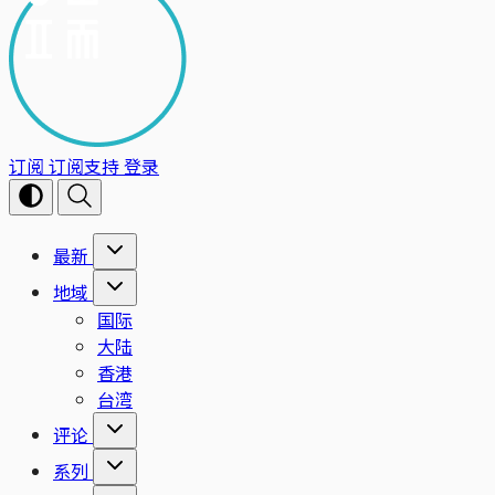
订阅
订阅支持
登录
最新
地域
国际
大陆
香港
台湾
评论
系列