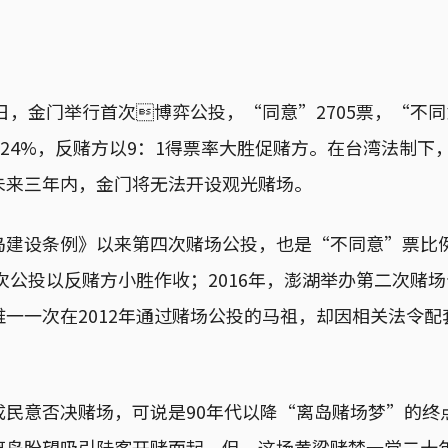
8日，金门举行首次博弈公投，“同意”2705票，“不同意
率24%，反赌方以9：1得票率大胜促赌方。在台湾法制下
未来三年内，金门将无法开设观光赌场。
岛建设条例》以来第四次赌场公投，也是“不同意”票比
一次公投以反赌方小胜作收；2016年，澎湖举办第二次赌
一一次在2012年通过赌场公投的马祖，却因相关法令
成民意否决赌场，可说是90年代以降“离岛赌场梦”的终
离岛盼望吸引陆客开赌而起，但，这场黄粱赌梦一觉二十