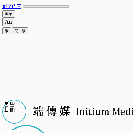
跳至内容
菜单
繁
简
|
繁