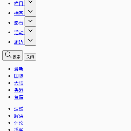
栏目
播客
影音
活动
周边
搜索
关闭
最新
国际
大陆
香港
台湾
速递
解读
评论
播客