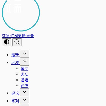
订阅
订阅支持
登录
最新
地域
国际
大陆
香港
台湾
评论
系列