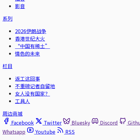
影音
系列
2026伊朗战争
香港世纪大火
“中国有稀土”
情色的未来
栏目
返工这回事
不重磅记者自留地
女人没有国家？
工具人
周边商城
Facebook
Twitter
Bluesky
Discord
Gith
Whatsapp
Youtube
RSS