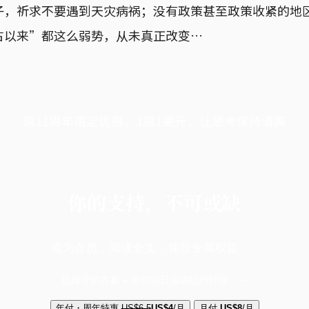
子，祈求不要遇到天灾病祸；没有政策甚至政策收紧的地
古以来”都这么弱势，从未真正改变…
端11周年限定优惠，1周1美元，让思考保持清爽
你的支持，不可或缺
成为会员，阅读全文，领取专属权益
选择守护方案 + 华尔街日报或纽约时报
年付・周年特惠
US$6.5
US$4
/月
月付
US$8
/月