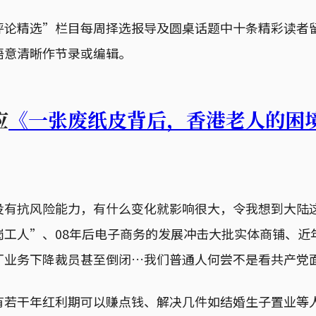
评论精选”栏目每周择选报导及圆桌话题中十条精彩读者
语意清晰作节录或编辑。
应
《一张废纸皮背后，香港老人的困
没有抗风险能力，有什么变化就影响很大，令我想到大陆这
岗工人”、08年后电子商务的发展冲击大批实体商铺、近
厂业务下降裁员甚至倒闭…我们普通人何尝不是看共产党
有若干年红利期可以赚点钱、解决几件如结婚生子置业等