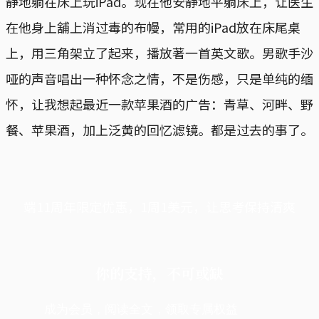
静地躺在床上玩iPad。现在他安静地平躺床上，让医生
在他身上舖上消过毒的布幔，常用的iPad放在床尾桌
上，用三角架立了起来，播放著一首英文歌。男歌手沙
哑的声音唱出一种怀念之情，不是伤感，只是单纯的缅
怀，让我想起最近一款苹果酒的广告：青草、河畔、野
餐、苹果酒，加上泛黄的回忆滤镜。都是过去的事了。
端11周年限定优惠，1周1美元，让思考保持清爽
你的支持，不可或缺
成为会员，阅读全文，领取专属权益