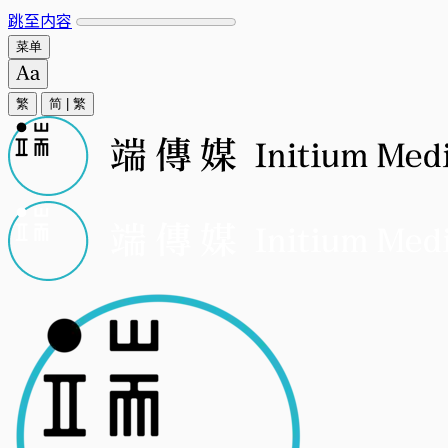
跳至内容
菜单
繁
简
|
繁