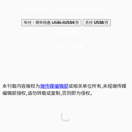
选择守护方案 + 华尔街日报或纽约时报
年付・周年特惠
US$6.5
US$4
/月
月付
US$8
/月
立即解锁全文
已是会员？
登录
本刊载内容版权为
端传媒编辑部
或相关单位所有,未经端传媒
编辑部授权,请勿转载或复制,否则即为侵权。