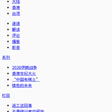
大陆
香港
台湾
速递
解读
评论
播客
影音
系列
2026伊朗战争
香港世纪大火
“中国有稀土”
情色的未来
栏目
返工这回事
不重磅记者自留地