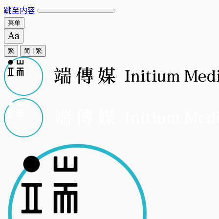
跳至内容
菜单
繁
简
|
繁