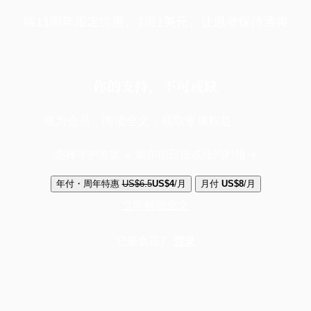
端11周年限定优惠，1周1美元，让思考保持清爽
你的支持，不可或缺
成为会员，阅读全文，领取专属权益
选择守护方案 + 华尔街日报或纽约时报
年付・周年特惠
US$6.5
US$4
/月
月付
US$8
/月
立即解锁全文
已是会员？
登录