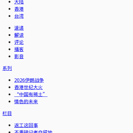
大陆
香港
台湾
速递
解读
评论
播客
影音
系列
2026伊朗战争
香港世纪大火
“中国有稀土”
情色的未来
栏目
返工这回事
不重磅记者自留地