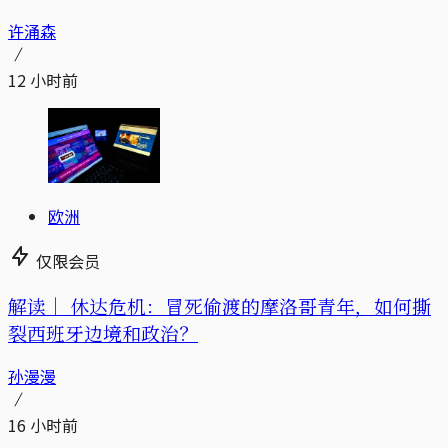
许涌森
12 小时前
欧洲
仅限会员
解读｜
休达危机：冒死偷渡的摩洛哥青年，如何撕
裂西班牙边境和政治？
孙漫漫
16 小时前