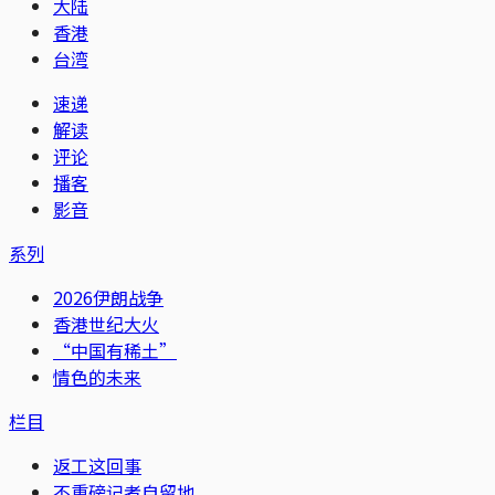
大陆
香港
台湾
速递
解读
评论
播客
影音
系列
2026伊朗战争
香港世纪大火
“中国有稀土”
情色的未来
栏目
返工这回事
不重磅记者自留地