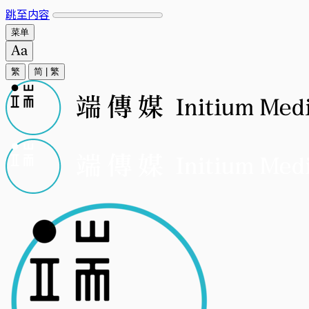
跳至内容
菜单
繁
简
|
繁