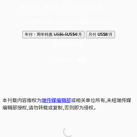
成为会员，阅读全文，领取专属权益
选择守护方案 + 华尔街日报或纽约时报
年付・周年特惠
US$6.5
US$4
/月
月付
US$8
/月
立即解锁全文
已是会员？
登录
本刊载内容版权为
端传媒编辑部
或相关单位所有,未经端传媒
编辑部授权,请勿转载或复制,否则即为侵权。