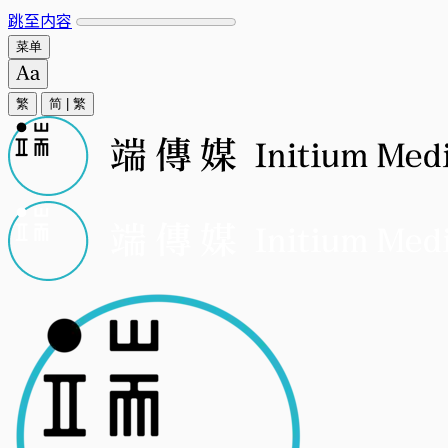
跳至内容
菜单
繁
简
|
繁