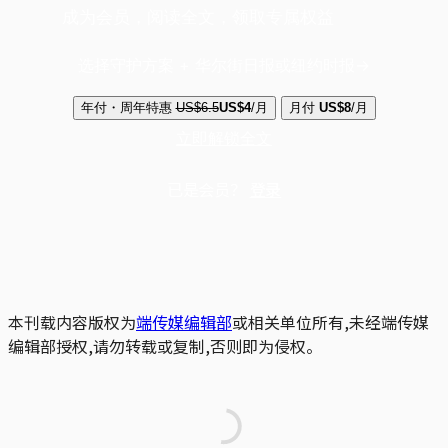
成为会员，阅读全文，领取专属权益
选择守护方案 + 华尔街日报或纽约时报
年付・周年特惠
US$6.5
US$4
/月
月付
US$8
/月
立即解锁全文
已是会员？
登录
本刊载内容版权为
端传媒编辑部
或相关单位所有,未经端传媒
编辑部授权,请勿转载或复制,否则即为侵权。