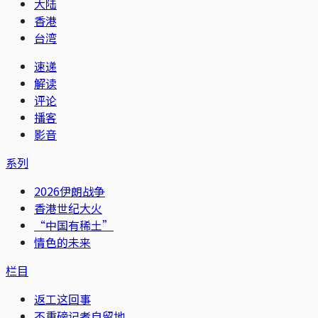
大陆
香港
台湾
速递
解读
评论
播客
影音
系列
2026伊朗战争
香港世纪大火
“中国有稀土”
情色的未来
栏目
返工这回事
不重磅记者自留地