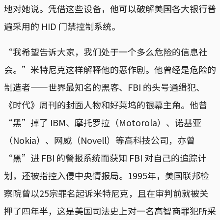
地对她说。凭借这些设备，他可以破解美国各大银行普
遍采用的 HID 门禁控制系统。
“我希望告诉大家，我们处于一个多么危险的信息社
会。”米特尼克这样解释他的恶作剧。他曾经是危险的
制造者——世界最知名的黑客、FBI 的头号通缉犯、
《时代》周刊的封面人物和好莱坞的银幕主角。他曾
“黑”掉了 IBM、摩托罗拉（Motorola）、诺基亚
（Nokia）、网威（Novell）等高科技公司，亦曾
“黑”进 FBI 的警报系统而获知 FBI 对自己的追踪计
划，还被指控入侵中央情报局。1995年，美国联邦检
察院曾以25宗罪名起诉米特尼克，且在审判前就被关
押了四年半，这是美国司法史上对一名高智商罪犯所采