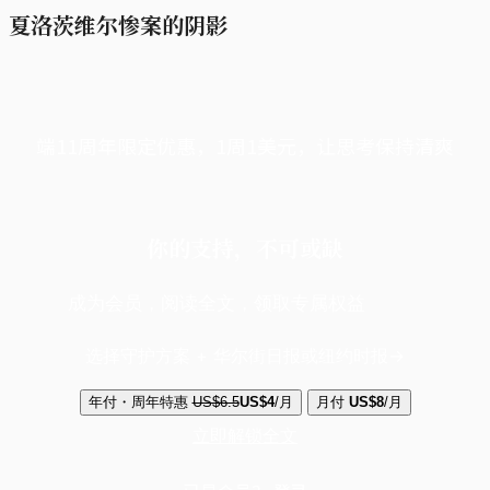
夏洛茨维尔惨案的阴影
端11周年限定优惠，1周1美元，让思考保持清爽
你的支持，不可或缺
成为会员，阅读全文，领取专属权益
选择守护方案 + 华尔街日报或纽约时报
年付・周年特惠
US$6.5
US$4
/月
月付
US$8
/月
立即解锁全文