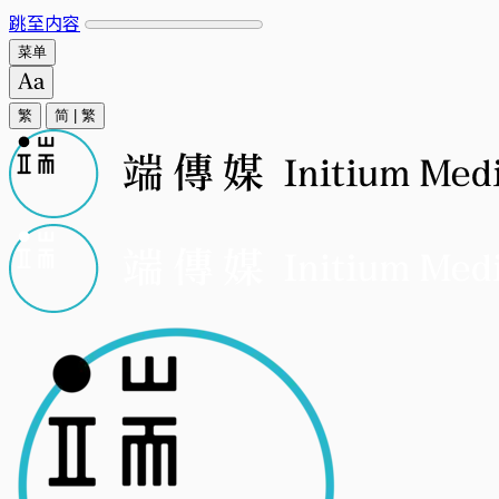
跳至内容
菜单
繁
简
|
繁