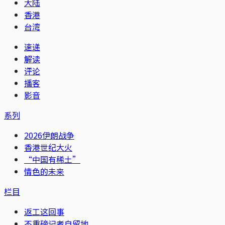
大陆
香港
台湾
速递
解读
评论
播客
影音
系列
2026伊朗战争
香港世纪大火
“中国有稀土”
情色的未来
栏目
返工这回事
不重磅记者自留地