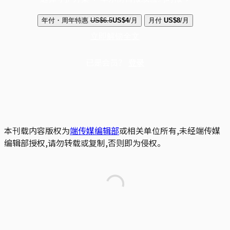
年付・周年特惠
US$6.5
US$4
/月
月付
US$8
/月
立即解锁全文
已是会员？
登录
本刊载内容版权为
端传媒编辑部
或相关单位所有,未经端传媒
编辑部授权,请勿转载或复制,否则即为侵权。