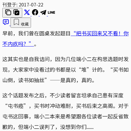
刊登于:
2017-07-22
收藏
早前，我们曾在圆桌发起题目
“把书买回来又不看！你
不内疚吗？”
。
这其实也是自我诘问，因为几位端小二在构思选题时发
现，大家家中没看过的书都是以“堆”计的。“买书如
山倒，读书如抽丝”——是真的，真的。
这个话题发布之后，不少读者留言坦承自己患有深度
“屯书癌”，买书时冲动难耐，买书后束之高阁。对于
屯书这回事，端小二本来是希望跟各位读者一起反省致
歉的，但端小二误判了，没想到你们......