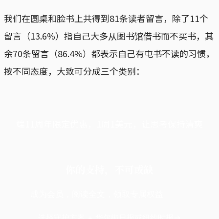
我们在圆桌和脸书上共得到81条读者留言，除了11个
留言（13.6%）指自己大多从图书馆借书而不买书，其
余70条留言（86.4%）都表示自己有屯书不读的习惯，
按不同态度，大致可分成三个类别：
端11周年限定优惠，1周1美元，让思考保持清爽
你的支持，不可或缺
成为会员，阅读全文，领取专属权益
选择守护方案 + 华尔街日报或纽约时报