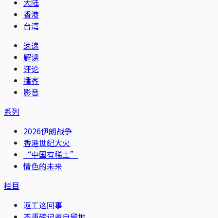
大陆
香港
台湾
速递
解读
评论
播客
影音
系列
2026伊朗战争
香港世纪大火
“中国有稀土”
情色的未来
栏目
返工这回事
不重磅记者自留地