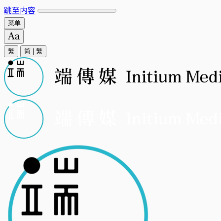
跳至内容
菜单
繁
简
|
繁