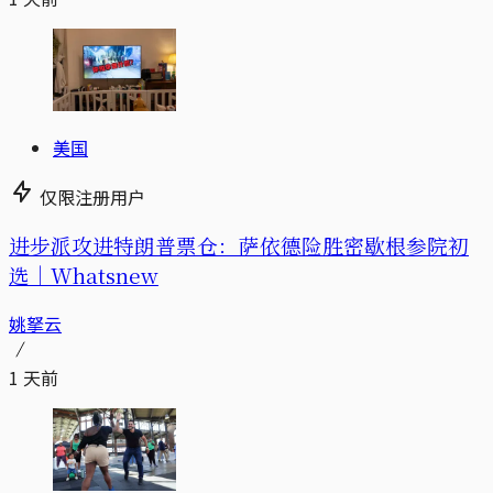
美国
仅限注册用户
进步派攻进特朗普票仓：萨依德险胜密歇根参院初
选｜Whatsnew
姚拏云
1 天前