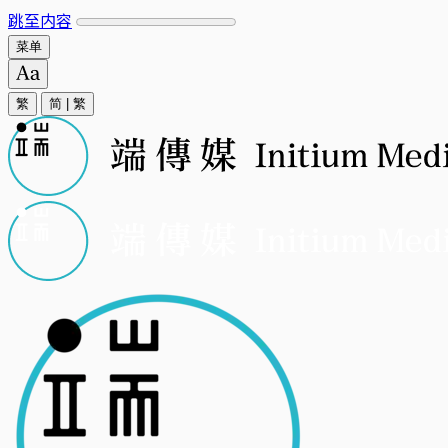
跳至内容
菜单
繁
简
|
繁