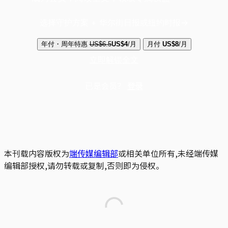
选择守护方案 + 华尔街日报或纽约时报
年付・周年特惠
US$6.5
US$4
/月
月付
US$8
/月
立即解锁全文
已是会员？
登录
本刊载内容版权为
端传媒编辑部
或相关单位所有,未经端传媒
编辑部授权,请勿转载或复制,否则即为侵权。