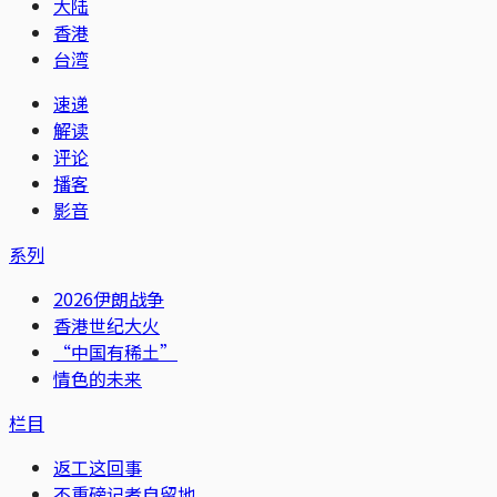
大陆
香港
台湾
速递
解读
评论
播客
影音
系列
2026伊朗战争
香港世纪大火
“中国有稀土”
情色的未来
栏目
返工这回事
不重磅记者自留地