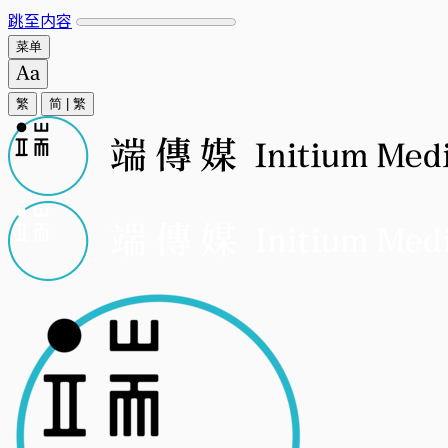
跳至内容
菜单
繁
简
|
繁