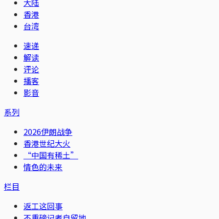
大陆
香港
台湾
速递
解读
评论
播客
影音
系列
2026伊朗战争
香港世纪大火
“中国有稀土”
情色的未来
栏目
返工这回事
不重磅记者自留地