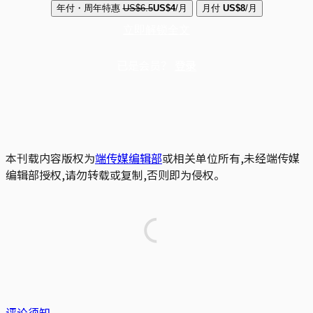
年付・周年特惠
US$6.5
US$4
/月
月付
US$8
/月
立即解锁全文
已是会员？
登录
本刊载内容版权为
端传媒编辑部
或相关单位所有,未经端传媒
编辑部授权,请勿转载或复制,否则即为侵权。
评论须知