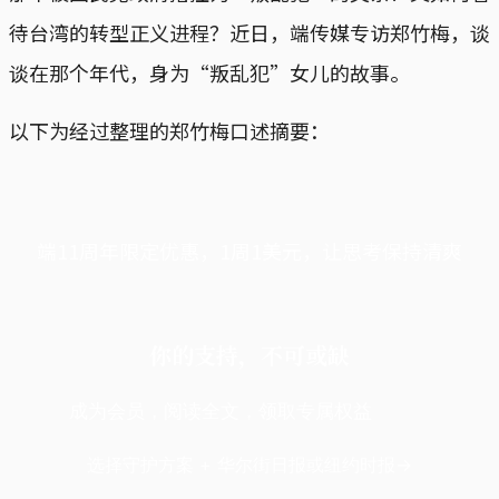
待台湾的转型正义进程？近日，端传媒专访郑竹梅，谈
谈在那个年代，身为“叛乱犯”女儿的故事。
以下为经过整理的郑竹梅口述摘要：
端11周年限定优惠，1周1美元，让思考保持清爽
你的支持，不可或缺
成为会员，阅读全文，领取专属权益
选择守护方案 + 华尔街日报或纽约时报