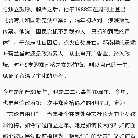
与独立鼓呼。解严之后，他于1988年在周刊上登出
《台湾共和国新宪法草案》，隔年初收到“涉嫌叛乱”
传票。他说“国民党抓不到我的人，只抓的到我的尸
体”，于杂志社自囚后，点火自焚身亡。郑南榕的遗孀
叶菊兰当时还是政治素人，从此离开广告业、踏入政
坛。时年9岁的郑南榕之女郑竹梅，则以自己的一生，
见证了台湾民主化的历程。
今年是解严30周年，也是二二八事件70周年。今年，
也是台湾政府第一次将郑南榕遇难的4月7日，定为
“言论自由日”。当年那个在党外杂志社长大的小女孩
郑竹梅，如今早过而立之年。她是如何长大的？如何面
那个被国民党政府指控为“叛乱犯”的父亲？又如何看