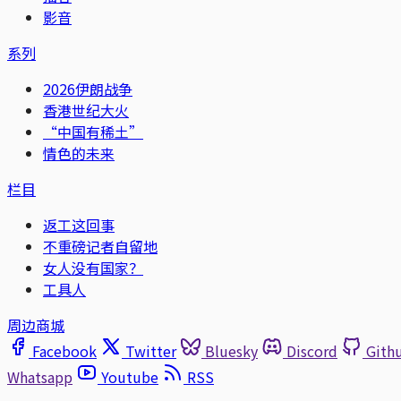
影音
系列
2026伊朗战争
香港世纪大火
“中国有稀土”
情色的未来
栏目
返工这回事
不重磅记者自留地
女人没有国家？
工具人
周边商城
Facebook
Twitter
Bluesky
Discord
Gith
Whatsapp
Youtube
RSS