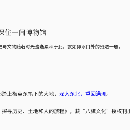
保住一间博物馆
史与文物随著时光流逝累积于此，就如排水口外的残渣一般。
起踏上梅英东笔下的大地，
深入东北，重回满洲
。
：探寻历史、土地和人的旅程》，获“八旗文化”授权刊