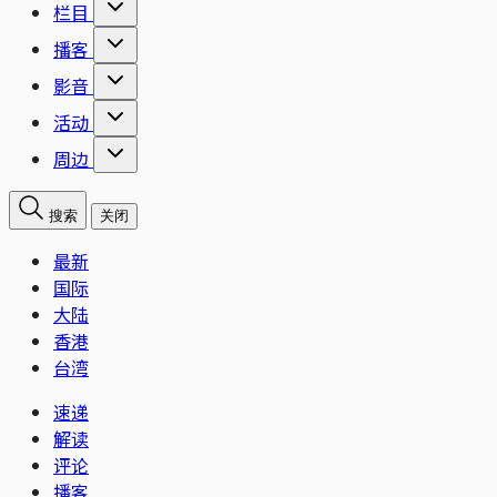
栏目
播客
影音
活动
周边
搜索
关闭
最新
国际
大陆
香港
台湾
速递
解读
评论
播客