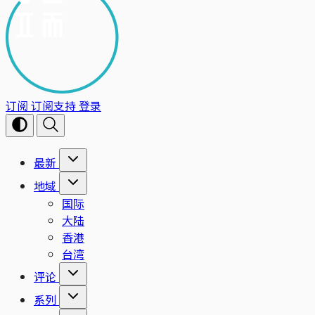
订阅
订阅支持
登录
最新
地域
国际
大陆
香港
台湾
评论
系列