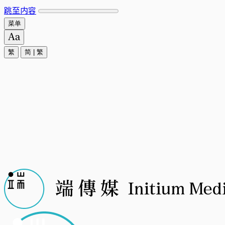
跳至内容
菜单
繁
简
|
繁