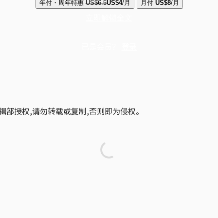
年付・周年特惠
US$6.5
US$4
/月
月付
US$8
/月
立即解锁全文
已是会员？
登录
辑部授权,请勿转载或复制,否则即为侵权。