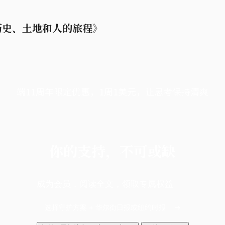
历史、土地和人的旅程》
端11周年限定优惠，1周1美元，让思考保持清爽
你的支持，不可或缺
成为会员，阅读全文，领取专属权益
选择守护方案 + 华尔街日报或纽约时报