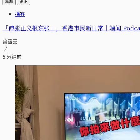
最新
更多
播客
「伸张正义报东张」，香港市民新日常｜端闻 Podca
曾雪雯
5 分钟前