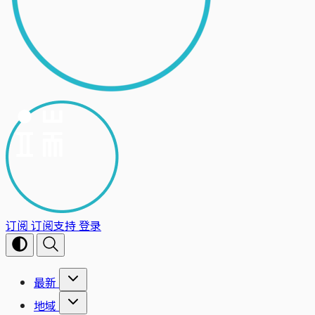
订阅
订阅支持
登录
最新
地域