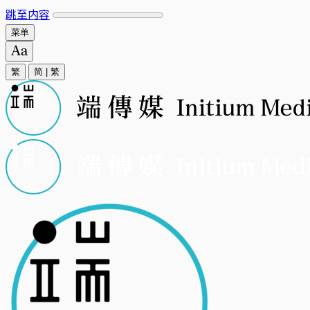
跳至内容
菜单
繁
简
|
繁