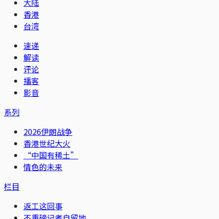
大陆
香港
台湾
速递
解读
评论
播客
影音
系列
2026伊朗战争
香港世纪大火
“中国有稀土”
情色的未来
栏目
返工这回事
不重磅记者自留地