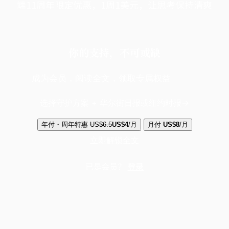
端11周年限定优惠，1周1美元，让思考保持清爽
你的支持，不可或缺
成为会员，阅读全文，领取专属权益
选择守护方案 + 华尔街日报或纽约时报
年付・周年特惠
US$6.5
US$4
/月
月付
US$8
/月
立即解锁全文
已是会员？
登录