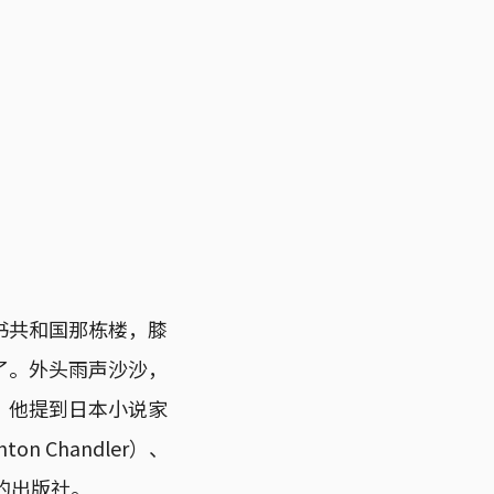
书共和国那栋楼，膝
了。外头雨声沙沙，
。他提到日本小说家
on Chandler）、
说的出版社。