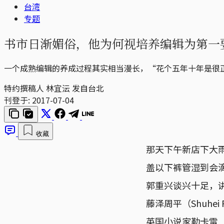
台湾
专题
书市日渐媚俗，他为何视培养编辑为第一
一个成熟编辑的养成过程其实相当漫长，“花个五年十年是很
特约撰稿人 林宜沄 发自台北
刊登于:
2017-07-04
收藏
那天下午新店下大
盖以下裤管湿到会
郭重兴谈兴十足，
藤泽周平（Shuhei 
英国小说家勒卡雷（J