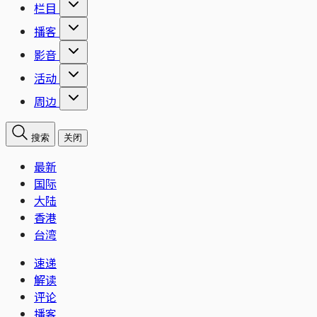
栏目
播客
影音
活动
周边
搜索
关闭
最新
国际
大陆
香港
台湾
速递
解读
评论
播客