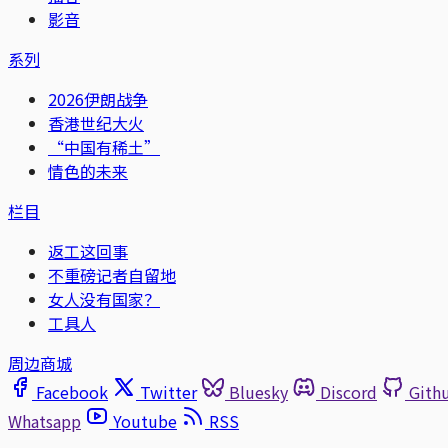
影音
系列
2026伊朗战争
香港世纪大火
“中国有稀土”
情色的未来
栏目
返工这回事
不重磅记者自留地
女人没有国家？
工具人
周边商城
Facebook
Twitter
Bluesky
Discord
Gith
Whatsapp
Youtube
RSS