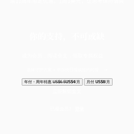
端11周年限定优惠，1周1美元，让思考保持清爽
你的支持，不可或缺
成为会员，阅读全文，领取专属权益
选择守护方案 + 华尔街日报或纽约时报
年付・周年特惠
US$6.5
US$4
/月
月付
US$8
/月
立即解锁全文
已是会员？
登录