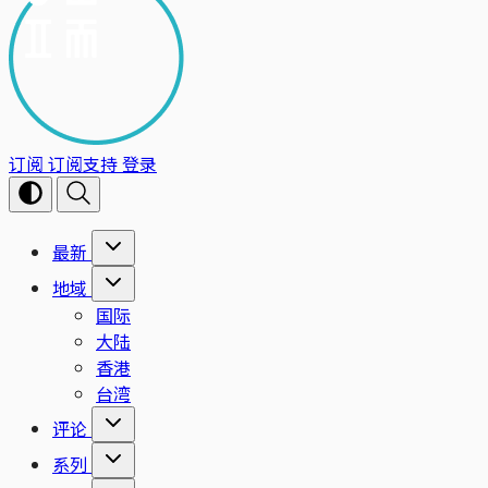
订阅
订阅支持
登录
最新
地域
国际
大陆
香港
台湾
评论
系列