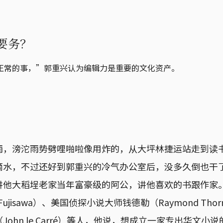
要务？
正常的事，”郭重兴认为编辑力是重要的文化资产。
雨，滂沱雨势劈哩啪啦像用炸的，从大坪林捷运站走到读
滴水，不过还好到郭重兴的冷气办公室后，没多久倒也干
讲他大稻埕老家当年富豪级的阿公，讲他喜欢的书跟作家
Fujisawa）、美国侦探小说大师钱德勒（Raymond Thornt
ohn le Carré）等人，他说，想成立一家专出华文小