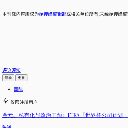
本刊载内容版权为
端传媒编辑部
或相关单位所有,未经端传媒编
评论须知
最新
更多
国际
仅限注册用户
金元、私有化与政治干预：FIFA「世界杯公司计划」的
陈曦