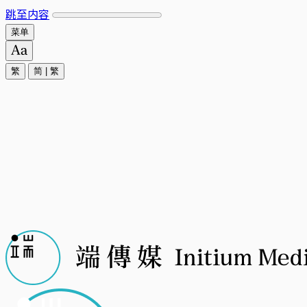
跳至内容
菜单
繁
简
|
繁