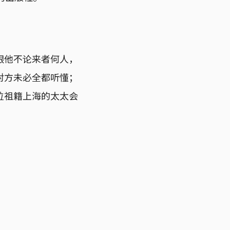
跟他不论来者何人，
对方未必全都听懂；
位祖籍上海的太太会