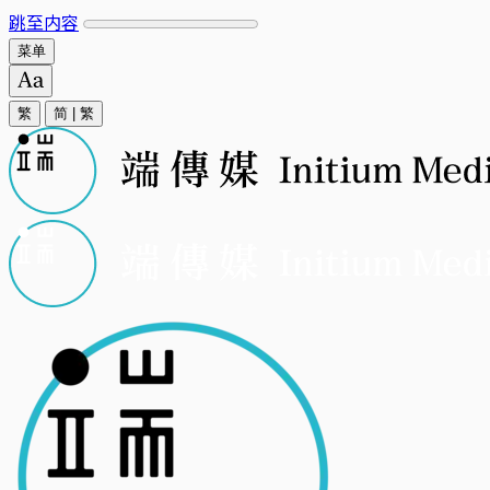
跳至内容
菜单
繁
简
|
繁