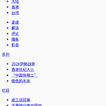
大陆
香港
台湾
速递
解读
评论
播客
影音
系列
2026伊朗战争
香港世纪大火
“中国有稀土”
情色的未来
栏目
返工这回事
不重磅记者自留地