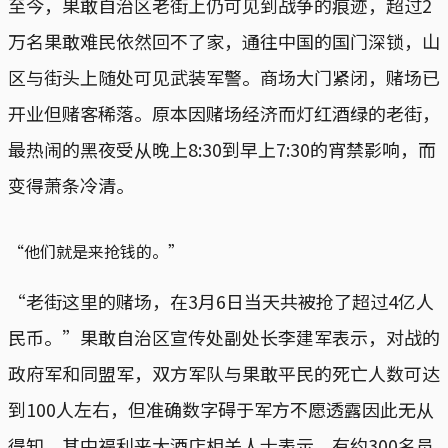
至今，果敢自治区老街上仍可见到战争的痕迹，超过2
万名果敢难民依然回不了家，通往中国的国门深锁，山
区与街头上随处可见武装军警。商场大门紧闭，赌场已
开业但赌客稀落。原本因赌场经济而灯红酒绿的老街，
最热闹的黑夜受从晚上8:30到早上7:30的宵禁影响，而
变得萧条冷清。
“他们就是来抢钱的。”
“老街这里的赌场，在3月6日当天共被抢了超过4亿人
民币。”果敢自治区宣传处副处长李建军表示，对战的
政府军和同盟军，双方军队与果敢平民的死亡人数可达
到100人左右，但准确数字碍于军方不愿透露因此无从
得知。其中福利来大酒店相关人士表示，有约300名员