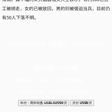
工被绑走，女的已被放回，男的则被强迫当兵，目前仍
有50人下落不明。
端11周年限定优惠，1周1美元，让思考保持清爽
你的支持，不可或缺
成为会员，阅读全文，领取专属权益
选择守护方案 + 华尔街日报或纽约时报
年付・周年特惠
US$6.5
US$4
/月
月付
US$8
/月
立即解锁全文