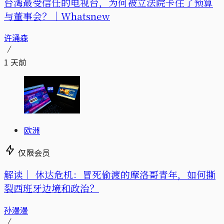
台湾最受信任的电视台，为何被立法院卡住了预算
与董事会？｜Whatsnew
许涌森
1 天前
欧洲
仅限会员
解读｜
休达危机：冒死偷渡的摩洛哥青年，如何撕
裂西班牙边境和政治？
孙漫漫