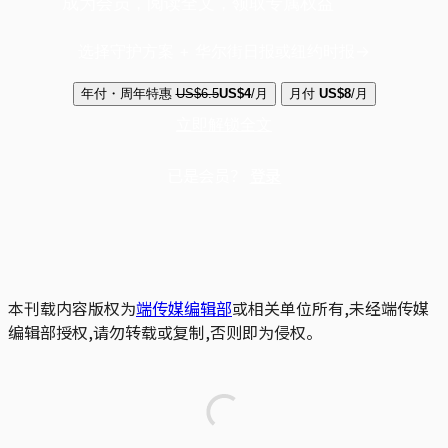
成为会员，阅读全文，领取专属权益
选择守护方案 + 华尔街日报或纽约时报
年付・周年特惠
US$6.5
US$4
/月
月付
US$8
/月
立即解锁全文
已是会员？
登录
本刊载内容版权为
端传媒编辑部
或相关单位所有,未经端传媒
编辑部授权,请勿转载或复制,否则即为侵权。