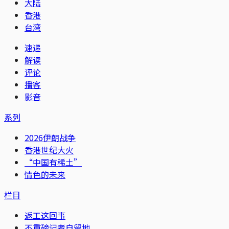
大陆
香港
台湾
速递
解读
评论
播客
影音
系列
2026伊朗战争
香港世纪大火
“中国有稀土”
情色的未来
栏目
返工这回事
不重磅记者自留地