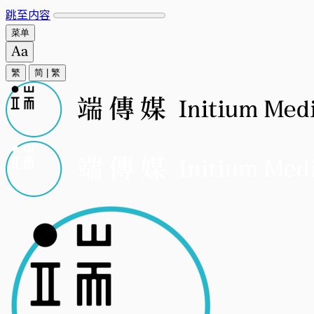
跳至内容
菜单
繁
简
|
繁