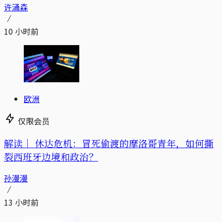
许涌森
10 小时前
欧洲
仅限会员
解读｜
休达危机：冒死偷渡的摩洛哥青年，如何撕
裂西班牙边境和政治？
孙漫漫
13 小时前