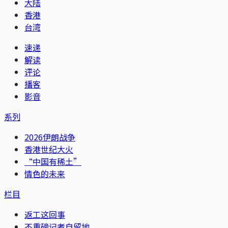
大陆
香港
台湾
速递
解读
评论
播客
影音
系列
2026伊朗战争
香港世纪大火
“中国有稀土”
情色的未来
栏目
返工这回事
不重磅记者自留地