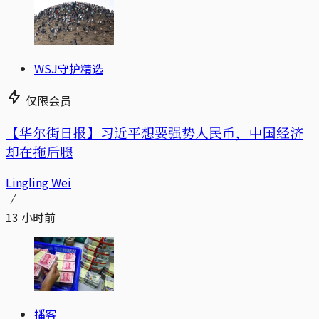
WSJ守护精选
仅限会员
【华尔街日报】习近平想要强势人民币，中国经济
却在拖后腿
Lingling Wei
13 小时前
播客