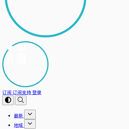
订阅
订阅支持
登录
最新
地域