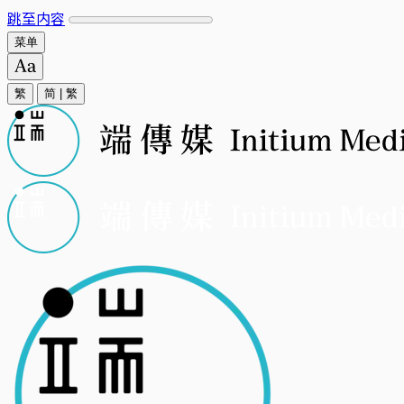
跳至内容
菜单
繁
简
|
繁