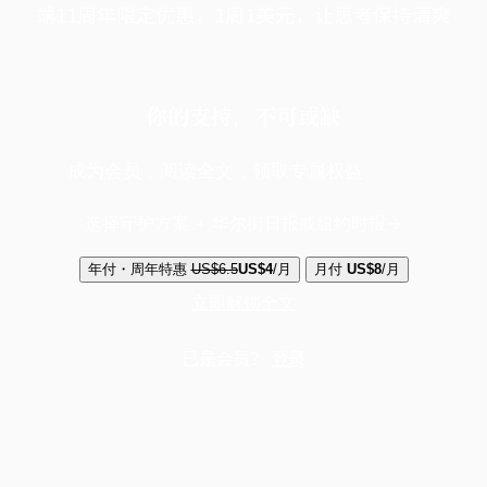
端11周年限定优惠，1周1美元，让思考保持清爽
你的支持，不可或缺
成为会员，阅读全文，领取专属权益
选择守护方案 + 华尔街日报或纽约时报
年付・周年特惠
US$6.5
US$4
/月
月付
US$8
/月
立即解锁全文
已是会员？
登录