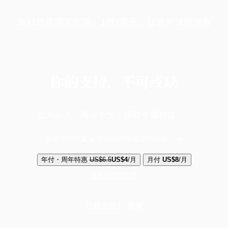
端11周年限定优惠，1周1美元，让思考保持清爽
你的支持，不可或缺
成为会员，阅读全文，领取专属权益
选择守护方案 + 华尔街日报或纽约时报
年付・周年特惠
US$6.5
US$4
/月
月付
US$8
/月
立即解锁全文
已是会员？
登录