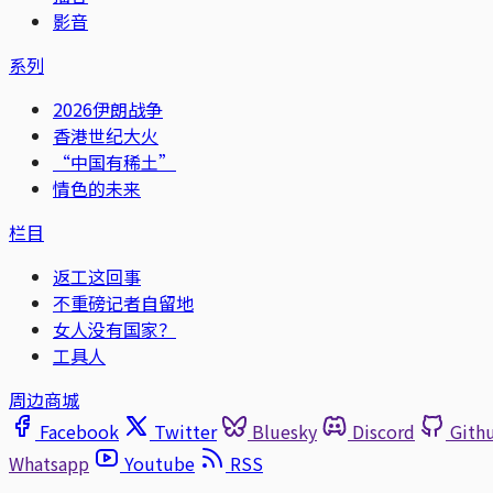
影音
系列
2026伊朗战争
香港世纪大火
“中国有稀土”
情色的未来
栏目
返工这回事
不重磅记者自留地
女人没有国家？
工具人
周边商城
Facebook
Twitter
Bluesky
Discord
Gith
Whatsapp
Youtube
RSS