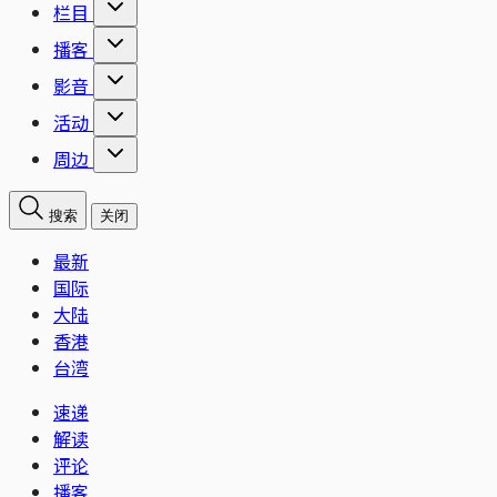
栏目
播客
影音
活动
周边
搜索
关闭
最新
国际
大陆
香港
台湾
速递
解读
评论
播客