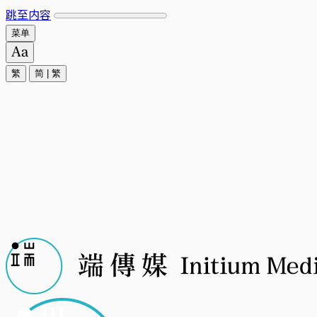
跳至内容
菜单
繁
简
|
繁