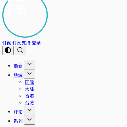
订阅
订阅支持
登录
最新
地域
国际
大陆
香港
台湾
评论
系列