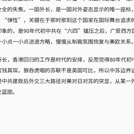
全全的失焦。一国外长，是一国对外姿态显示的唯一座标
、“弹性”，关键在于那时那刻这个国家在国际舞台追求
印象的，是90年代初中共在“六四”镇压之后，广受西方
一小点一小点进退方略，慢慢从制裁氛围恢复与美欧关系
所长，香港回归的工作是时代的安排，反而觉得80年代初
官钱其琛。狼吞虎咽的苏联不是英国可比，所以中苏边界谈
是中共建政后外交三大路径对美对日对苏的突显，从某一
交蓝图。