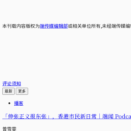
本刊载内容版权为
端传媒编辑部
或相关单位所有,未经端传媒编
评论须知
最新
更多
播客
「伸张正义报东张」，香港市民新日常｜端闻 Podca
曾雪雯