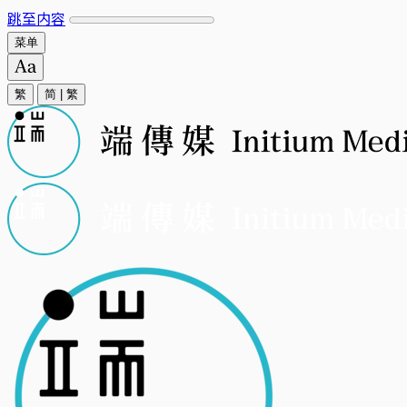
跳至内容
菜单
繁
简
|
繁