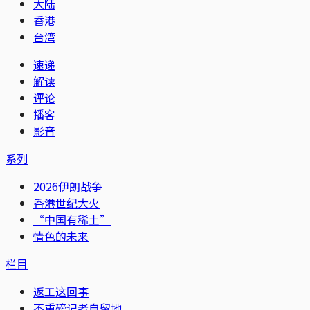
大陆
香港
台湾
速递
解读
评论
播客
影音
系列
2026伊朗战争
香港世纪大火
“中国有稀土”
情色的未来
栏目
返工这回事
不重磅记者自留地