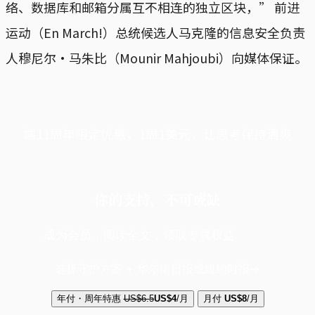
络、数据库和邮箱分属互不相连的独立区块，” 前进
运动（En March!）总统候选人马克隆的信息安全负责
人穆尼尔·马朱比（Mounir Mahjoubi）向媒体保证。
端11周年限定优惠，1周1美元，让思考保持清爽
你的支持，不可或缺
成为会员，阅读全文，领取专属权益
选择守护方案 + 华尔街日报或纽约时报
年付・周年特惠
US$6.5
US$4
/月
月付
US$8
/月