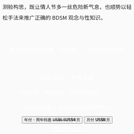
测验构思，既让情人节多一丝危险新气息，也顺势以轻
松手法来推广正确的 BDSM 观念与性知识。
端11周年限定优惠，1周1美元，让思考保持清爽
你的支持，不可或缺
成为会员，阅读全文，领取专属权益
选择守护方案 + 华尔街日报或纽约时报
年付・周年特惠
US$6.5
US$4
/月
月付
US$8
/月
立即解锁全文