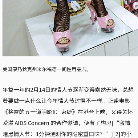
美国康乃狄克州米尔福德一间性用品店。
年复一年的2月14日的情人节逐渐变得索然无味，总想
着要做一点什么让今年情人节过得不一样。正逢电影
《格雷的五十道阴影II：束缚》在港台上映，又得关怀
爱滋 AIDS Concern 的合作邀请，便有了构思[“激情
暗黑情人节：1分钟测测你的隐密重口味？”][2]的小