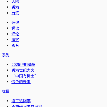
大陆
香港
台湾
速递
解读
评论
播客
影音
系列
2026伊朗战争
香港世纪大火
“中国有稀土”
情色的未来
栏目
返工这回事
不重磅记者自留地