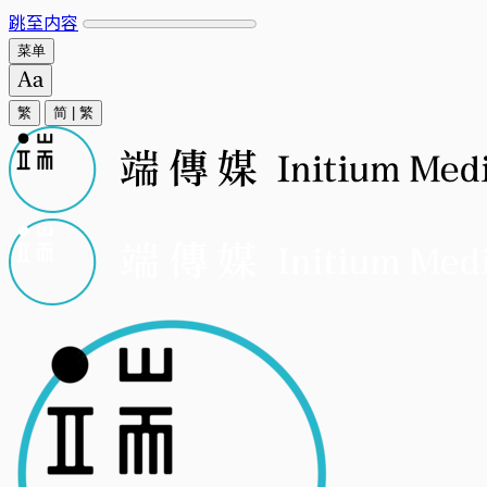
跳至内容
菜单
繁
简
|
繁