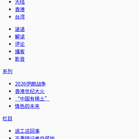
大陆
香港
台湾
速递
解读
评论
播客
影音
系列
2026伊朗战争
香港世纪大火
“中国有稀土”
情色的未来
栏目
返工这回事
不重磅记者自留地