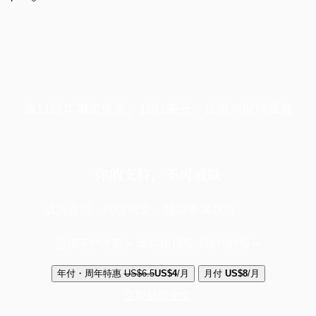
端11周年限定优惠，1周1美元，让思考保持清爽
你的支持，不可或缺
成为会员，阅读全文，领取专属权益
选择守护方案 + 华尔街日报或纽约时报
年付・周年特惠
US$6.5
US$4
/月
月付
US$8
/月
立即解锁全文