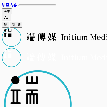
跳至内容
菜单
繁
简
|
繁