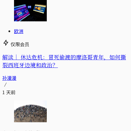
欧洲
仅限会员
解读｜
休达危机：冒死偷渡的摩洛哥青年，如何撕
裂西班牙边境和政治？
孙漫漫
1 天前