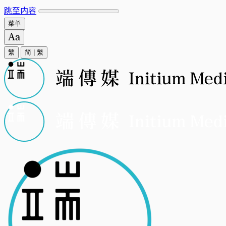
跳至内容
菜单
繁
简
|
繁