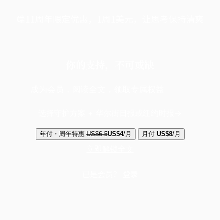
端11周年限定优惠，1周1美元，让思考保持清爽
你的支持，不可或缺
成为会员，阅读全文，领取专属权益
选择守护方案 + 华尔街日报或纽约时报
年付・周年特惠
US$6.5
US$4
/月
月付
US$8
/月
立即解锁全文
已是会员？
登录