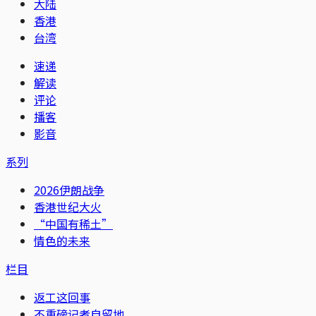
大陆
香港
台湾
速递
解读
评论
播客
影音
系列
2026伊朗战争
香港世纪大火
“中国有稀土”
情色的未来
栏目
返工这回事
不重磅记者自留地