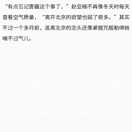
“有点忘记雾霾这个事了，”赵亚楠不再像冬天时每天
查看空气质量，“离开北京的欲望也弱了很多。”其实
不过一个多月前，逃离北京的念头还像紧箍咒般勒得她
喘不过气儿。
端11周年限定优惠，1周1美元，让思考保持清爽
你的支持，不可或缺
成为会员，阅读全文，领取专属权益