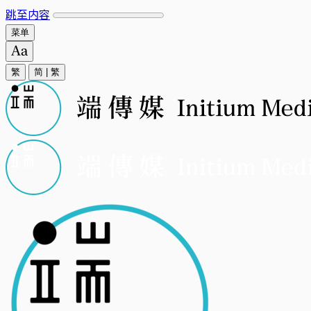
跳至内容
菜单
繁
简
|
繁