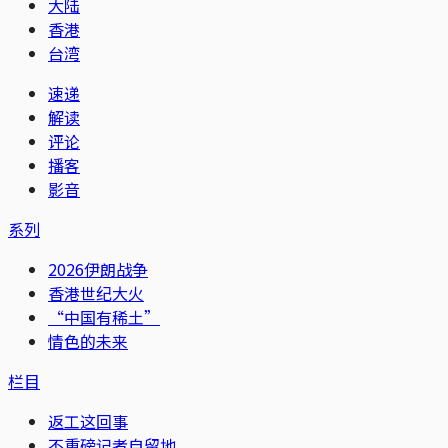
大陆
香港
台湾
速递
解读
评论
播客
影音
系列
2026伊朗战争
香港世纪大火
“中国有稀土”
情色的未来
栏目
返工这回事
不重磅记者自留地