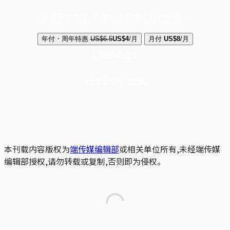
选择守护方案 + 华尔街日报或纽约时报
年付・周年特惠
US$6.5
US$4
/月
月付
US$8
/月
立即解锁全文
已是会员？
登录
本刊载内容版权为
端传媒编辑部
或相关单位所有,未经端传媒
编辑部授权,请勿转载或复制,否则即为侵权。