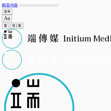
跳至内容
菜单
繁
简
|
繁