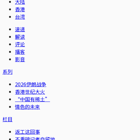
大陆
香港
台湾
速递
解读
评论
播客
影音
系列
2026伊朗战争
香港世纪大火
“中国有稀土”
情色的未来
栏目
返工这回事
不重磅记者自留地