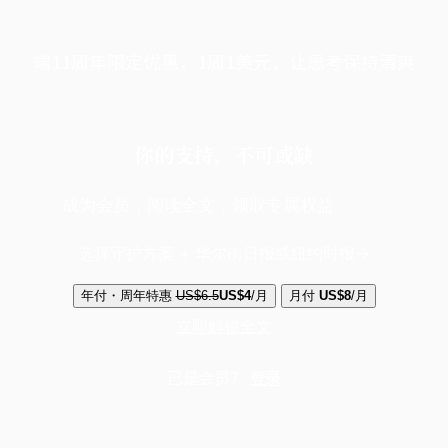
端11周年限定优惠，1周1美元，让思考保持清爽
你的支持，不可或缺
成为会员，阅读全文，领取专属权益
选择守护方案 + 华尔街日报或纽约时报
年付・周年特惠
US$6.5
US$4
/月
月付
US$8
/月
立即解锁全文
已是会员？
登录