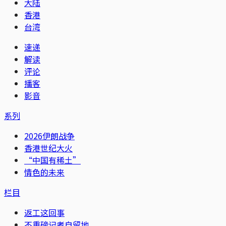
大陆
香港
台湾
速递
解读
评论
播客
影音
系列
2026伊朗战争
香港世纪大火
“中国有稀土”
情色的未来
栏目
返工这回事
不重磅记者自留地