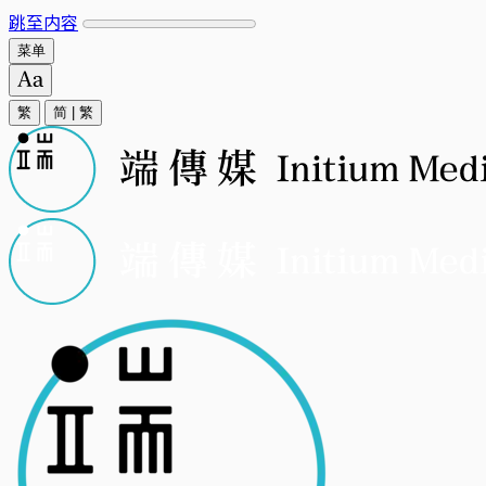
跳至内容
菜单
繁
简
|
繁