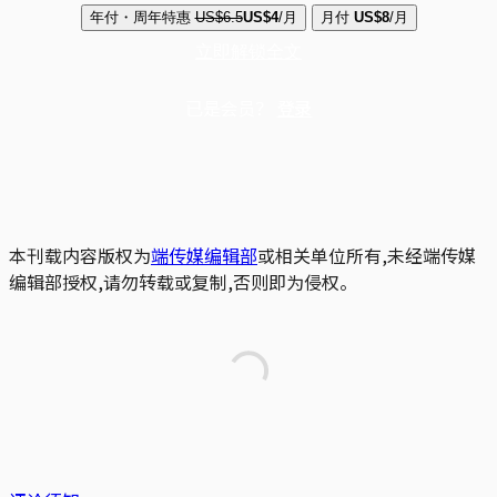
年付・周年特惠
US$6.5
US$4
/月
月付
US$8
/月
立即解锁全文
已是会员？
登录
本刊载内容版权为
端传媒编辑部
或相关单位所有,未经端传媒
编辑部授权,请勿转载或复制,否则即为侵权。