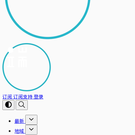
订阅
订阅支持
登录
最新
地域