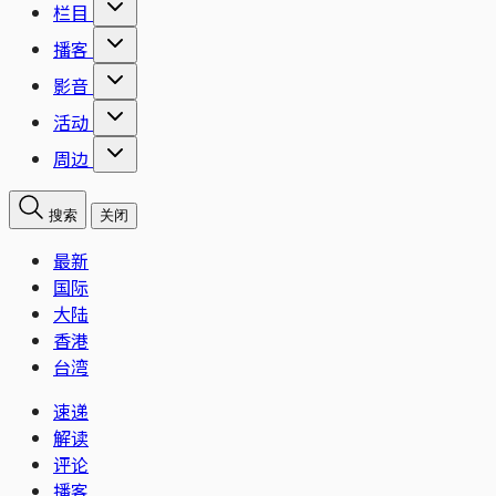
栏目
播客
影音
活动
周边
搜索
关闭
最新
国际
大陆
香港
台湾
速递
解读
评论
播客