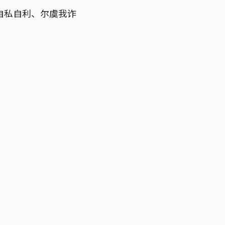
自私自利、尔虞我诈