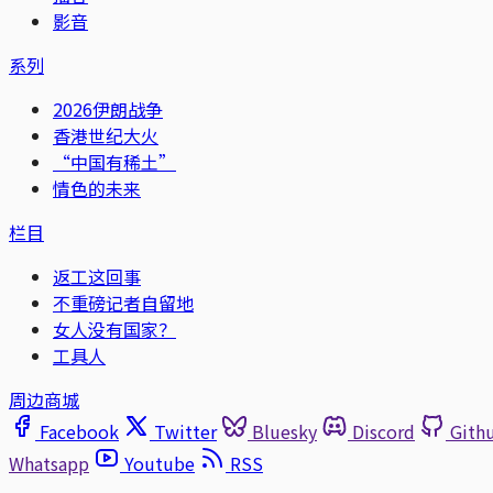
影音
系列
2026伊朗战争
香港世纪大火
“中国有稀土”
情色的未来
栏目
返工这回事
不重磅记者自留地
女人没有国家？
工具人
周边商城
Facebook
Twitter
Bluesky
Discord
Gith
Whatsapp
Youtube
RSS