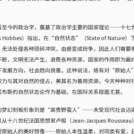
着至今的政治学，奠基了政治学主要的国家理论——十七
 Hobbes）指出，在“自然状态”（State of Natur
，无法处理各种琐碎冲突，由是变成纷争，因此人们需要
不断，文明无法产生，浪费各种资源。国家的作用即为最
下发展方向，社会趋向良善。这种说法，烙有对“原始人
权力与其对自然的侵占，美其名为善用资源。今天种种对
霍布斯的自然状态论作为基础，在国际关系层面尤甚。
的梦幻刻板形象则是“高贵野蛮人”——未受现代社会沾
十八世纪法国思想家卢梭（Jean-Jacques Rousse
对原始人的美好想像——原始人本性温柔，对同类有爱，