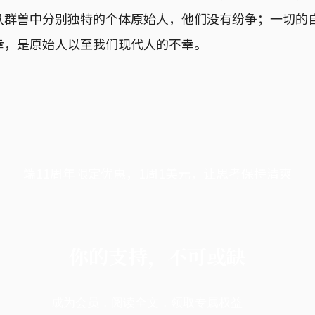
从群兽中分别独特的个体原始人，他们没有纷争；一切的
幸，是原始人以至我们现代人的不幸。
端11周年限定优惠，1周1美元，让思考保持清爽
你的支持，不可或缺
成为会员，阅读全文，领取专属权益