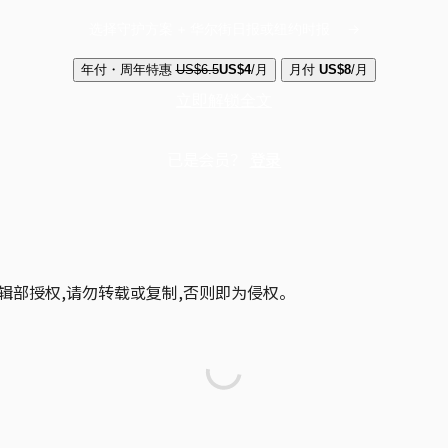
选择守护方案 + 华尔街日报或纽约时报
年付・周年特惠
US$6.5
US$4
/月
月付
US$8
/月
立即解锁全文
已是会员？
登录
辑部授权,请勿转载或复制,否则即为侵权。