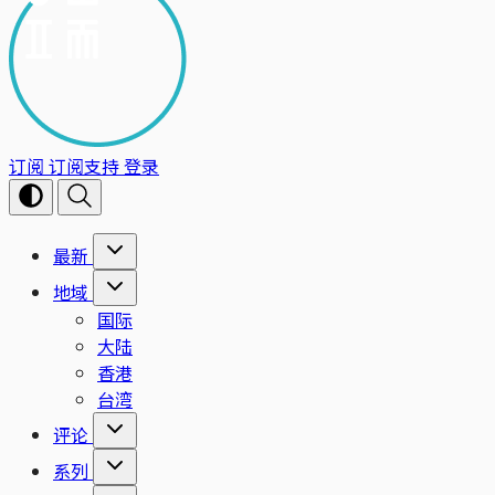
订阅
订阅支持
登录
最新
地域
国际
大陆
香港
台湾
评论
系列