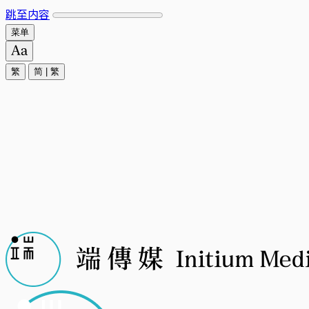
跳至内容
菜单
繁
简
|
繁