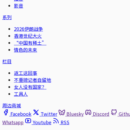
影音
系列
2026伊朗战争
香港世纪大火
“中国有稀土”
情色的未来
栏目
返工这回事
不重磅记者自留地
女人没有国家？
工具人
周边商城
Facebook
Twitter
Bluesky
Discord
Gith
Whatsapp
Youtube
RSS