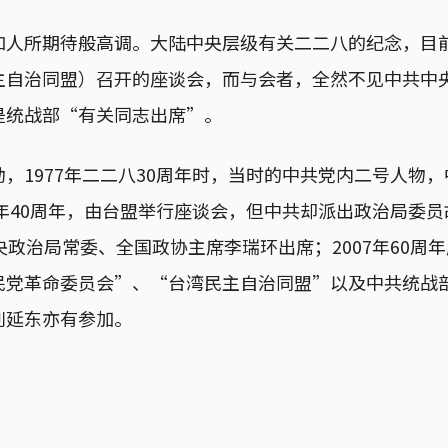
如人所期待般高调。大陆中央层级有关二二八的纪念，目前
主自治同盟）召开的座谈会，而与会者，全然不见中共中
是统战部“有关同志出席”。
，1977年二二八30周年时，当时的中共党内二号人物
7年40周年，由台盟举行座谈会，但中共却派出政治局委员胡
央政治局常委、全国政协主席李瑞环出席；2007年60周
民党革命委员会”、“台湾民主自治同盟”以及中共统战
刘延东亦有参加。