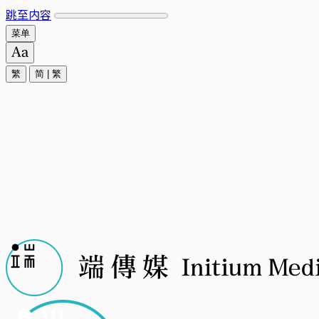
跳至内容
菜单
繁
简
|
繁