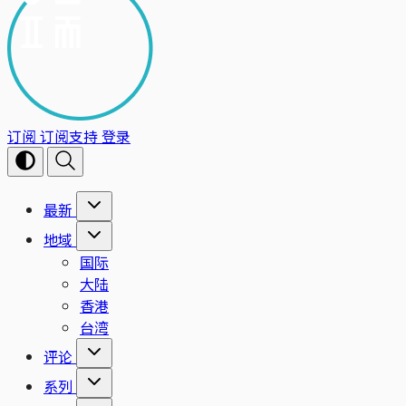
订阅
订阅支持
登录
最新
地域
国际
大陆
香港
台湾
评论
系列