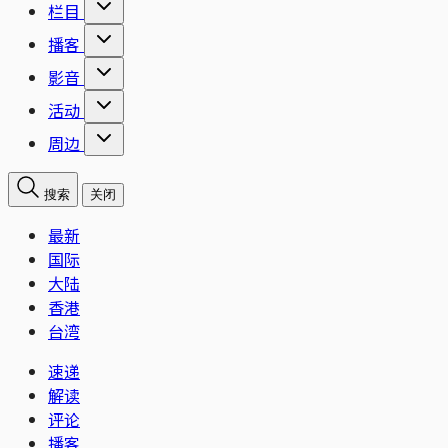
栏目
播客
影音
活动
周边
搜索
关闭
最新
国际
大陆
香港
台湾
速递
解读
评论
播客