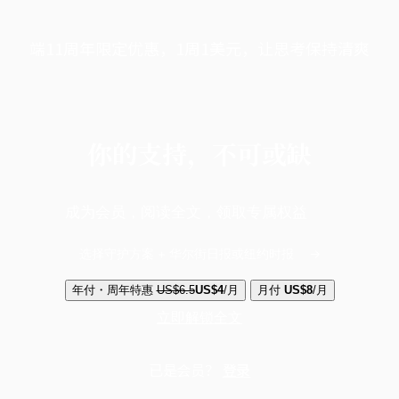
端11周年限定优惠，1周1美元，让思考保持清爽
你的支持，不可或缺
成为会员，阅读全文，领取专属权益
选择守护方案 + 华尔街日报或纽约时报
年付・周年特惠
US$6.5
US$4
/月
月付
US$8
/月
立即解锁全文
已是会员？
登录