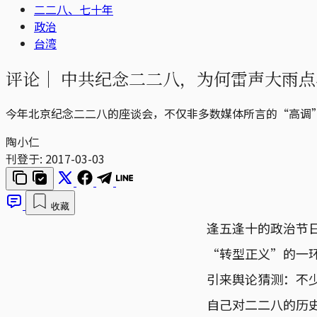
二二八、七十年
政治
台湾
评论｜
中共纪念二二八，为何雷声大雨点
今年北京纪念二二八的座谈会，不仅非多数媒体所言的“高调
陶小仁
刊登于:
2017-03-03
收藏
逢五逢十的政治节
“转型正义”的一
引来舆论猜测：不
自己对二二八的历