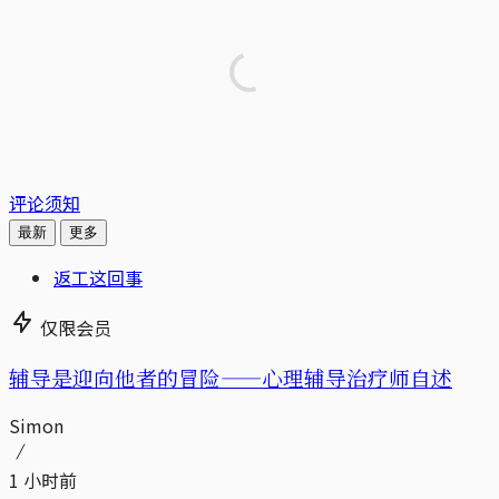
评论须知
最新
更多
返工这回事
仅限会员
辅导是迎向他者的冒险——心理辅导治疗师自述
Simon
1 小时前