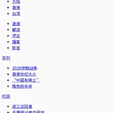
大陆
香港
台湾
速递
解读
评论
播客
影音
系列
2026伊朗战争
香港世纪大火
“中国有稀土”
情色的未来
栏目
返工这回事
不重磅记者自留地