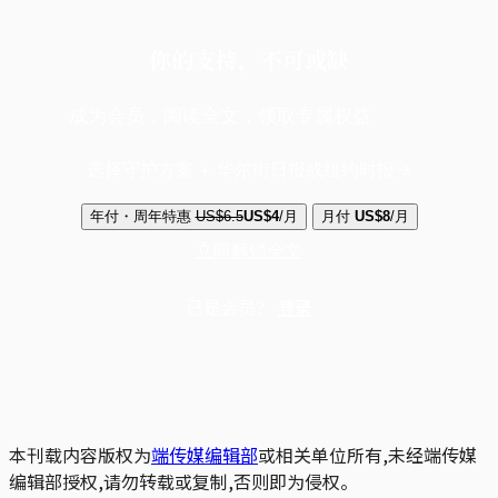
你的支持，不可或缺
成为会员，阅读全文，领取专属权益
选择守护方案 + 华尔街日报或纽约时报
年付・周年特惠
US$6.5
US$4
/月
月付
US$8
/月
立即解锁全文
已是会员？
登录
本刊载内容版权为
端传媒编辑部
或相关单位所有,未经端传媒
编辑部授权,请勿转载或复制,否则即为侵权。