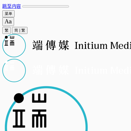
跳至内容
菜单
繁
简
|
繁