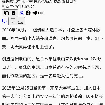
端传媒记者 宋宁宇 特约撰稿人 魏晨 发自日本
刊登于:
2017-02-27
收藏
2016年10月，一组漫画火遍日本，并登上各大媒体版
面。画面中的小人站在轨道旁，想著再往前一步，跳下
去，明天就再也不用上班了。
创造这辑漫画的，是日本年轻漫画家汐街Kona（汐街
コナ），聚焦的主题是日本普遍存在的超时劳动问题。
而创作漫画的起因，是一名年轻女性的死亡。
2015年12月25日圣诞节，东京大学毕业生、加入日本
第一大广告公司电通仅仅一年半的高桥茉莉，因不堪长
时间工作和上司的高压责骂，从宿舍跳楼自杀身亡，年