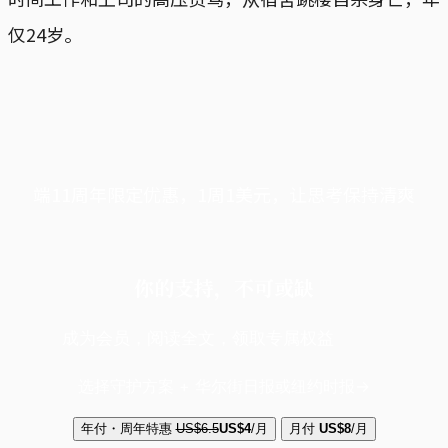
仅24岁。
端11周年限定优惠，1周1美元，让思考保持清爽
你的支持，不可或缺
成为会员，阅读全文，领取专属权益
选择守护方案 + 华尔街日报或纽约时报
年付・周年特惠
US$6.5
US$4
/月
月付
US$8
/月