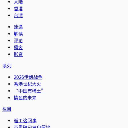
大陆
香港
台湾
速递
解读
评论
播客
影音
系列
2026伊朗战争
香港世纪大火
“中国有稀土”
情色的未来
栏目
返工这回事
不重磅记者自留地