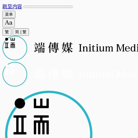
跳至内容
菜单
繁
简
|
繁