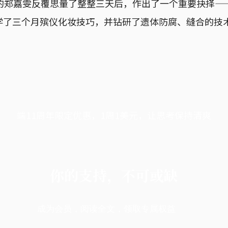
岁的郑嘉雯反覆思量了整整三天后，作出了一个重要抉择—
学了三个月殡仪化妆技巧，并钻研了遗体防腐、缝合的技
端11周年限定优惠，1周1美元，让思考保持清爽
你的支持，不可或缺
成为会员，阅读全文，领取专属权益