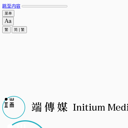
跳至内容
菜单
繁
简
|
繁