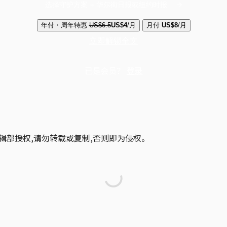
选择守护方案 + 华尔街日报或纽约时报
年付・周年特惠
US$6.5
US$4
/月
月付
US$8
/月
立即解锁全文
已是会员？
登录
辑部授权,请勿转载或复制,否则即为侵权。