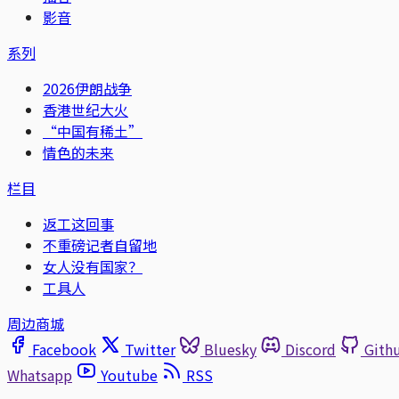
影音
系列
2026伊朗战争
香港世纪大火
“中国有稀土”
情色的未来
栏目
返工这回事
不重磅记者自留地
女人没有国家？
工具人
周边商城
Facebook
Twitter
Bluesky
Discord
Gith
Whatsapp
Youtube
RSS