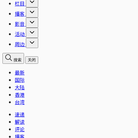
栏目
播客
影音
活动
周边
搜索
关闭
最新
国际
大陆
香港
台湾
速递
解读
评论
播客