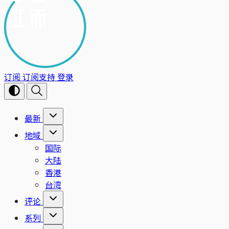
订阅
订阅支持
登录
最新
地域
国际
大陆
香港
台湾
评论
系列