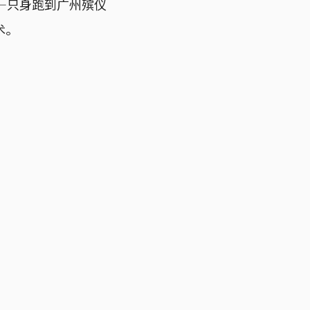
—只身跑到广州殡仪
术。