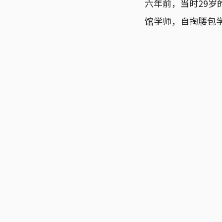
六年前，当时29
馆学师，自掏腰包