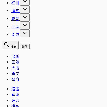
栏目
播客
影音
活动
周边
搜索
关闭
最新
国际
大陆
香港
台湾
速递
解读
评论
播客