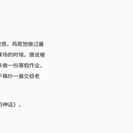
观感，鸡尾饱做过最
球场的时候，据说被
多做一份寒假作业。
手稿抄一遍交给老
的神话》。