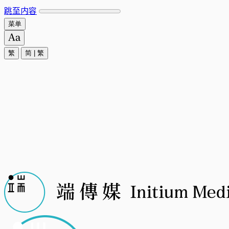
跳至内容
菜单
繁
简
|
繁