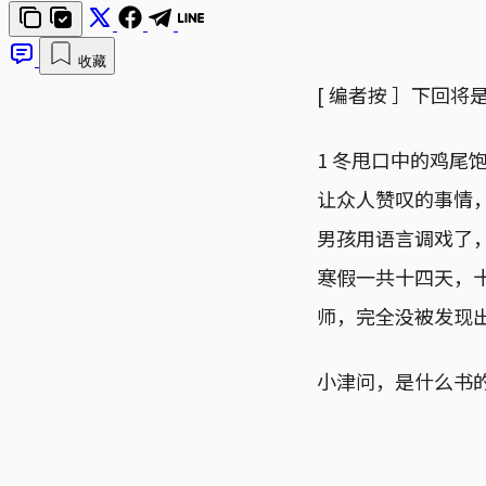
收藏
[ 编者按 ］下回
1 冬甩口中的鸡
让众人赞叹的事情
男孩用语言调戏了
寒假一共十四天，
师，完全没被发现
小津问，是什么书