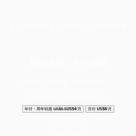
端11周年限定优惠，1周1美元，让思考保持清爽
你的支持，不可或缺
成为会员，阅读全文，领取专属权益
选择守护方案 + 华尔街日报或纽约时报
年付・周年特惠
US$6.5
US$4
/月
月付
US$8
/月
立即解锁全文
已是会员？
登录