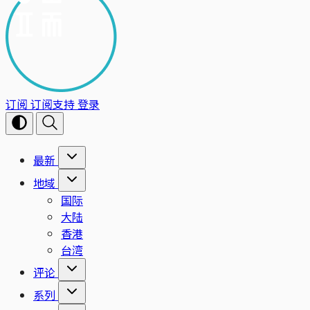
订阅
订阅支持
登录
最新
地域
国际
大陆
香港
台湾
评论
系列