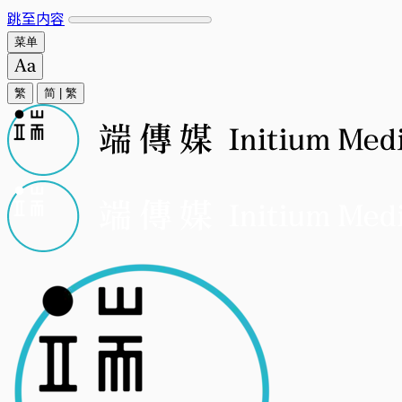
跳至内容
菜单
繁
简
|
繁