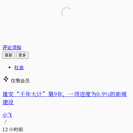
评论须知
最新
更多
社会
仅限会员
雄安“千年大计”第9年，一项进度为0.9%的新城
建设
小飞
12 小时前