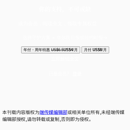
你的支持，不可或缺
成为会员，阅读全文，领取专属权益
选择守护方案 + 华尔街日报或纽约时报
年付・周年特惠
US$6.5
US$4
/月
月付
US$8
/月
立即解锁全文
已是会员？
登录
本刊载内容版权为
端传媒编辑部
或相关单位所有,未经端传媒
编辑部授权,请勿转载或复制,否则即为侵权。