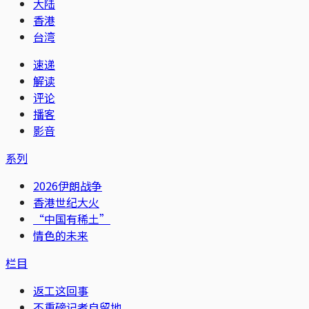
大陆
香港
台湾
速递
解读
评论
播客
影音
系列
2026伊朗战争
香港世纪大火
“中国有稀土”
情色的未来
栏目
返工这回事
不重磅记者自留地