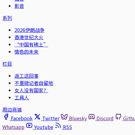
影音
系列
2026伊朗战争
香港世纪大火
“中国有稀土”
情色的未来
栏目
返工这回事
不重磅记者自留地
女人没有国家？
工具人
周边商城
Facebook
Twitter
Bluesky
Discord
Gith
Whatsapp
Youtube
RSS