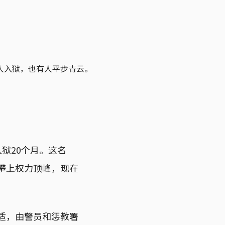
人入狱，也有人平步青云。
狱20个月。这名
，攀上权力顶峰，现在
不适，由警员和惩教署