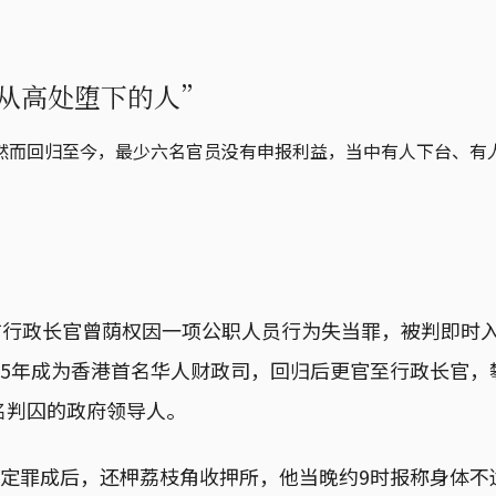
样从高处堕下的人”
然而回归至今，最少六名官员没有申报利益，当中有人下台、有
的前行政长官曾荫权因一项公职人员行为失当罪，被判即时入
95年成为香港首名华人财政司，回归后更官至行政长官
名判囚的政府领导人。
裁定罪成后，还柙荔枝角收押所，他当晚约9时报称身体