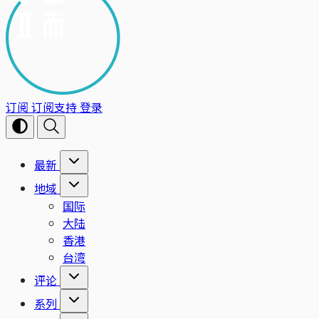
订阅
订阅支持
登录
最新
地域
国际
大陆
香港
台湾
评论
系列