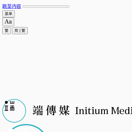
跳至内容
菜单
繁
简
|
繁