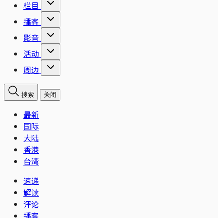
栏目
播客
影音
活动
周边
搜索
关闭
最新
国际
大陆
香港
台湾
速递
解读
评论
播客