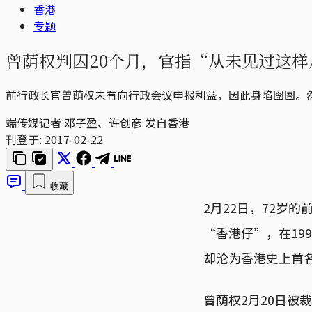
香港
专题
曾荫权判囚20个月，官指“从未见过这
前行政长官曾荫权未有向行政会议申报利益，因此身陷囹圄。
端传媒记者 邓子盈、许创彦 发自香港
刊登于:
2017-02-22
收藏
2月22日，72岁
“香港仔”，在19
却沦为香港史上首
曾荫权2月20日被