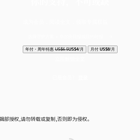
你的支持，不可或缺
成为会员，阅读全文，领取专属权益
选择守护方案 + 华尔街日报或纽约时报
年付・周年特惠
US$6.5
US$4
/月
月付
US$8
/月
立即解锁全文
已是会员？
登录
辑部授权,请勿转载或复制,否则即为侵权。