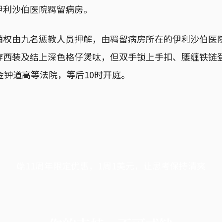
伊利沙伯医院羁留病房。
荫权由九名惩教人员押解，由羁留病房所在的伊利沙伯医
穿西装及结上深色格仔煲呔，但双手锁上手扣、腰缠铁链
金钟道高等法院，等后10时开庭。
端11周年限定优惠，1周1美元，让思考保持清爽