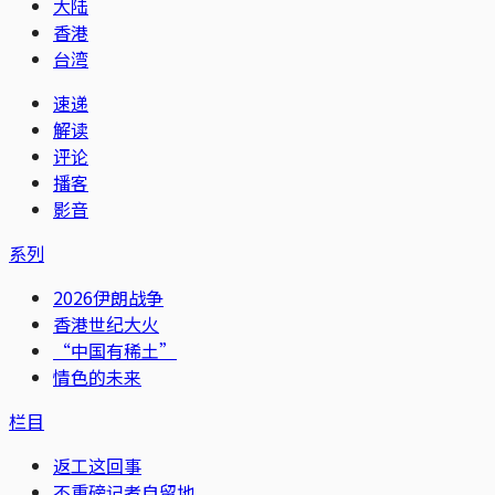
大陆
香港
台湾
速递
解读
评论
播客
影音
系列
2026伊朗战争
香港世纪大火
“中国有稀土”
情色的未来
栏目
返工这回事
不重磅记者自留地