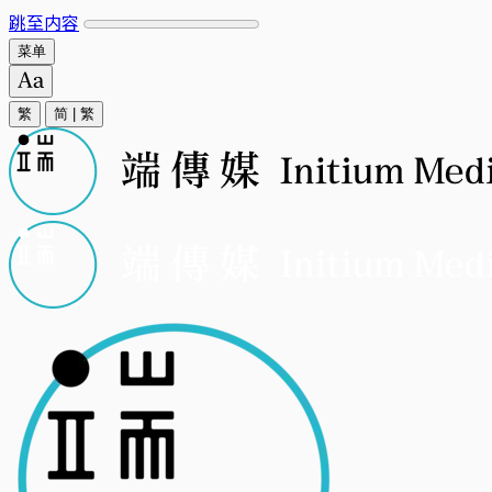
跳至内容
菜单
繁
简
|
繁