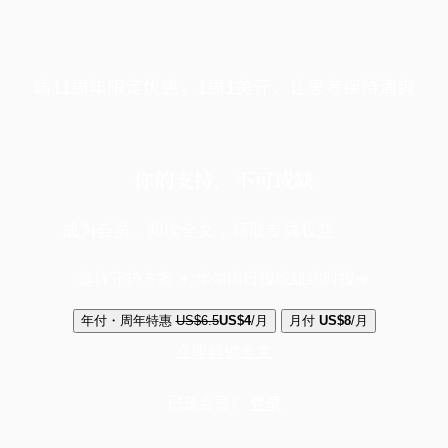
端11周年限定优惠，1周1美元，让思考保持清爽
你的支持，不可或缺
成为会员，阅读全文，领取专属权益
选择守护方案 + 华尔街日报或纽约时报
年付・周年特惠
US$6.5
US$4
/月
月付
US$8
/月
立即解锁全文
已是会员？
登录